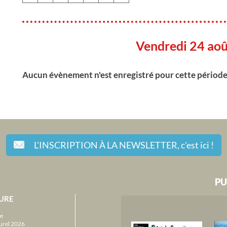
Vendredi 24 ao
Aucun évènement n'est enregistré pour cette périod
L'INSCRIPTION À LA NEWSLETTER,
c'est ici !
PU
URE
e
urel 2026