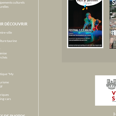
ipements culturels
urelles
IR DÉCOUVRIR
ntre-ville
lture taurine
r
enise
archés
stique "My
ourisme
if
triques
ing-cars
H
ES DE PHOTOS