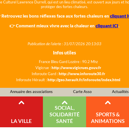
e Culturel Lawrence Durrell, qui est un lieu climatisé, est ouvert aux jours et 
protéger des fortes chaleurs.
 Retrouvez les bons réflexes face aux fortes chaleurs en
cliquant I
👉 Comment mieux vivre avec la chaleur en
cliquant ICI
.
Publication de l'alerte : 31/07/2026 20:13:03
Infos utiles
France Bleu Gard Lozère : 90.2 Mhz
Vigicrue :
http://www.vigicrues.gouv.fr
Inforoute Gard :
http://www.inforoute30.fr
Inforoute Hérault :
http://geo.herault.fr/inforoute/index.html
Annuaire des associations
Carte Asso
Actualités
SOCIAL,
SOLIDARITÉ
SPORTS &
LA VILLE
SANTÉ
ANIMATIONS