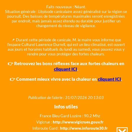
Faits nouveaux :
Néant.
Situation générale :
L'épisode caniculaire assez généralisé sur la région se
poursuit. Des baisses de températures maximales seront enregistrées
par endroit, mais jamais assez étendu ou durable pour justifier un
changement du niveau de vigilance.
📌 Durant cette période de canicule, M. le maire vous informe que
l'espace Culturel Lawrence Durrell, qui est un lieu climatisé, est ouvert
aux jours et horaires habituels du lundi au samedi, vous pouvez vous y
rendre pour vous protéger des fortes chaleurs.
👉 Retrouvez les bons réflexes face aux fortes chaleurs en
cliquant ICI
.
👉 Comment mieux vivre avec la chaleur en
cliquant ICI
.
Publication de l'alerte : 31/07/2026 20:13:03
Infos utiles
France Bleu Gard Lozère : 90.2 Mhz
Vigicrue :
http://www.vigicrues.gouv.fr
Inforoute Gard :
http://www.inforoute30.fr