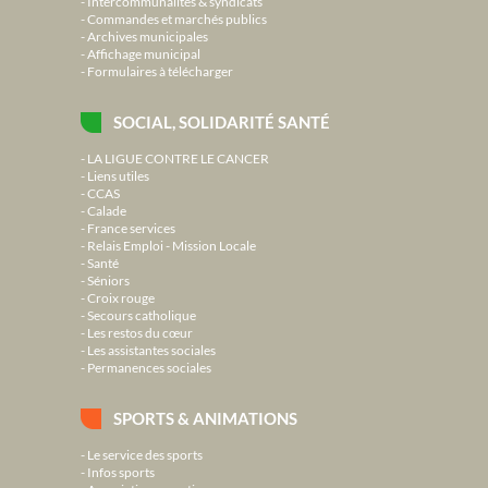
Intercommunalités & syndicats
Commandes et marchés publics
Archives municipales
Affichage municipal
Formulaires à télécharger
SOCIAL, SOLIDARITÉ SANTÉ
LA LIGUE CONTRE LE CANCER
Liens utiles
CCAS
Calade
France services
Relais Emploi - Mission Locale
Santé
Séniors
Croix rouge
Secours catholique
Les restos du cœur
Les assistantes sociales
Permanences sociales
SPORTS & ANIMATIONS
Le service des sports
Infos sports