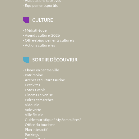
Associations sportives
Équipement sportifs
CULTURE
Médiathèque
Agenda culturel 2026
Offre et équipements culturels
Actions culturelles
SORTIR DÉCOUVRIR
Flâner en centre-ville
Patrimoine
Arènes et culture taurine
Festivités
Lotos à venir
Cinéma Le Venise
Foires et marchés
Vidourle
Voie verte
Ville fleurie
Guide touristique "My Sommières"
Office du tourisme
Plan interactif
Parkings