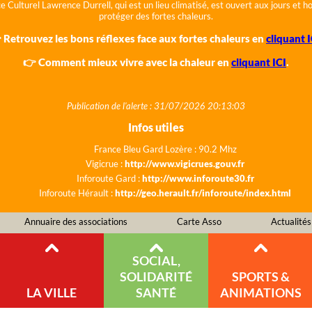
e Culturel Lawrence Durrell, qui est un lieu climatisé, est ouvert aux jours et 
protéger des fortes chaleurs.
 Retrouvez les bons réflexes face aux fortes chaleurs en
cliquant I
👉 Comment mieux vivre avec la chaleur en
cliquant ICI
.
Publication de l'alerte : 31/07/2026 20:13:03
Infos utiles
France Bleu Gard Lozère : 90.2 Mhz
Vigicrue :
http://www.vigicrues.gouv.fr
Inforoute Gard :
http://www.inforoute30.fr
Inforoute Hérault :
http://geo.herault.fr/inforoute/index.html
Annuaire des associations
Carte Asso
Actualités
SOCIAL,
SOLIDARITÉ
SPORTS &
LA VILLE
SANTÉ
ANIMATIONS