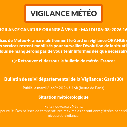
VIGILANCE MÉTÉO
VIGILANCE CANICULE ORANGE À VENIR - MAJ DU 06-08-2026 16
vices de Météo-France maintiennent le Gard en vigilance ORANGE c
 services restent mobilisés pour surveiller l'évolution de la situat
ous ne manquerons pas de vous tenir informés dès que nécessair
👉 Retrouvez ci-dessous le bulletin de météo-France :
Bulletin de suivi départemental de la Vigilance : Gard (30)
Publié le mardi 6 août 202
6 à 16h (heure de Paris)
Situation météorologique
Faits nouveaux :
Néant.
 se poursuit. Des baisses de températures maximales seront enregistrées par end
niveau de vigilance.