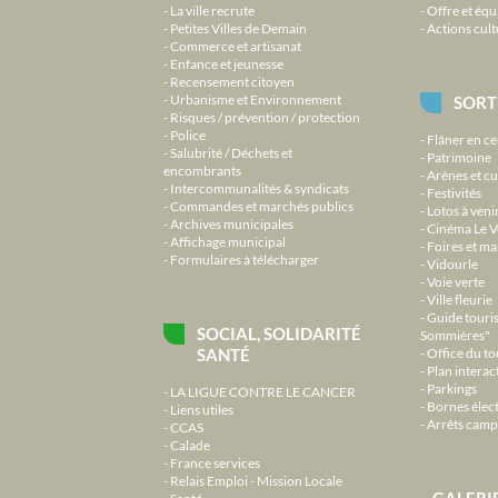
La ville recrute
Offre et équ
Petites Villes de Demain
Actions cult
Commerce et artisanat
Enfance et jeunesse
Recensement citoyen
Urbanisme et Environnement
SORT
Risques / prévention / protection
Police
Flâner en ce
Salubrité / Déchets et
Patrimoine
encombrants
Arènes et cu
Intercommunalités & syndicats
Festivités
Commandes et marchés publics
Lotos à veni
Archives municipales
Cinéma Le V
Affichage municipal
Foires et m
Formulaires à télécharger
Vidourle
Voie verte
Ville fleurie
Guide touri
SOCIAL, SOLIDARITÉ
Sommières"
SANTÉ
Office du t
Plan interact
Parkings
LA LIGUE CONTRE LE CANCER
Bornes élec
Liens utiles
Arrêts camp
CCAS
Calade
France services
Relais Emploi - Mission Locale
GALERI
Santé