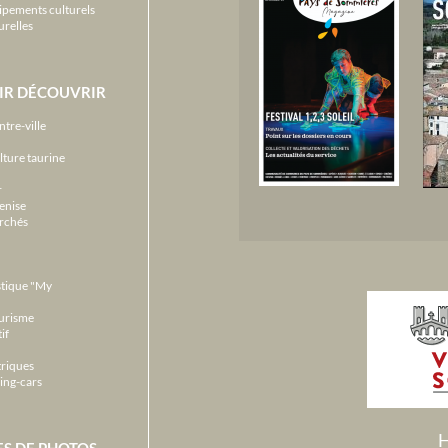
ipements culturels
urelles
IR DÉCOUVRIR
ntre-ville
lture taurine
r
enise
archés
stique "My
ourisme
if
triques
ing-cars
H
ES DE PHOTOS