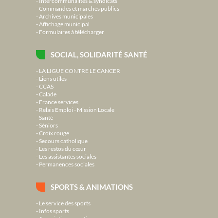
Intercommunalités & syndicats
Commandes et marchés publics
Archives municipales
Affichage municipal
Formulaires à télécharger
SOCIAL, SOLIDARITÉ SANTÉ
LA LIGUE CONTRE LE CANCER
Liens utiles
CCAS
Calade
France services
Relais Emploi - Mission Locale
Santé
Séniors
Croix rouge
Secours catholique
Les restos du cœur
Les assistantes sociales
Permanences sociales
SPORTS & ANIMATIONS
Le service des sports
Infos sports