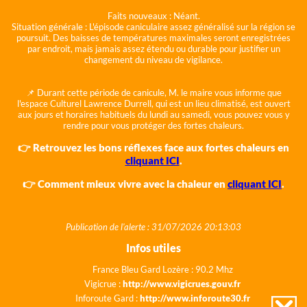
Faits nouveaux :
Néant.
Situation générale :
L'épisode caniculaire assez généralisé sur la région se
poursuit. Des baisses de températures maximales seront enregistrées
par endroit, mais jamais assez étendu ou durable pour justifier un
changement du niveau de vigilance.
📌 Durant cette période de canicule, M. le maire vous informe que
l'espace Culturel Lawrence Durrell, qui est un lieu climatisé, est ouvert
aux jours et horaires habituels du lundi au samedi, vous pouvez vous y
rendre pour vous protéger des fortes chaleurs.
👉 Retrouvez les bons réflexes face aux fortes chaleurs en
cliquant ICI
.
👉 Comment mieux vivre avec la chaleur en
cliquant ICI
.
Publication de l'alerte : 31/07/2026 20:13:03
Infos utiles
France Bleu Gard Lozère : 90.2 Mhz
Vigicrue :
http://www.vigicrues.gouv.fr
Inforoute Gard :
http://www.inforoute30.fr