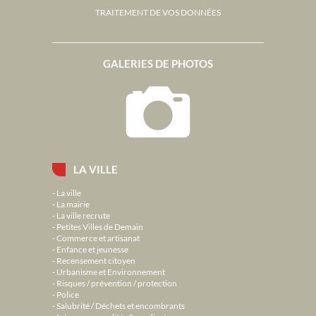
TRAITEMENT DE VOS DONNÉES
GALERIES DE PHOTOS
LA VILLE
La ville
La mairie
La ville recrute
Petites Villes de Demain
Commerce et artisanat
Enfance et jeunesse
Recensement citoyen
Urbanisme et Environnement
Risques / prévention / protection
Police
Salubrité / Déchets et encombrants