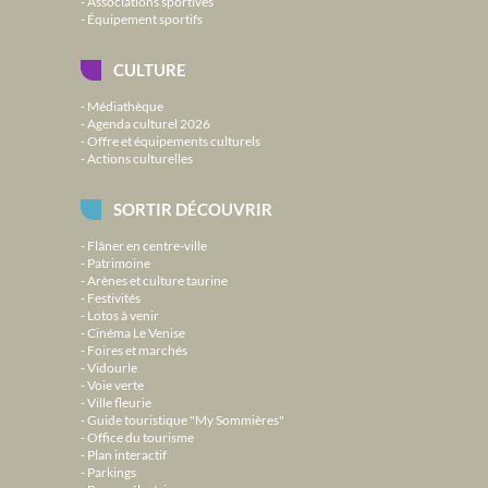
Associations sportives
Équipement sportifs
CULTURE
Médiathèque
Agenda culturel 2026
Offre et équipements culturels
Actions culturelles
SORTIR DÉCOUVRIR
Flâner en centre-ville
Patrimoine
Arènes et culture taurine
Festivités
Lotos à venir
Cinéma Le Venise
Foires et marchés
Vidourle
Voie verte
Ville fleurie
Guide touristique "My Sommières"
Office du tourisme
Plan interactif
Parkings