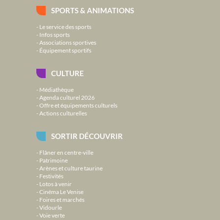
SPORTS & ANIMATIONS
Le service des sports
Infos sports
Associations sportives
Équipement sportifs
CULTURE
Médiathèque
Agenda culturel 2026
Offre et équipements culturels
Actions culturelles
SORTIR DÉCOUVRIR
Flâner en centre-ville
Patrimoine
Arènes et culture taurine
Festivités
Lotos à venir
Cinéma Le Venise
Foires et marchés
Vidourle
Voie verte