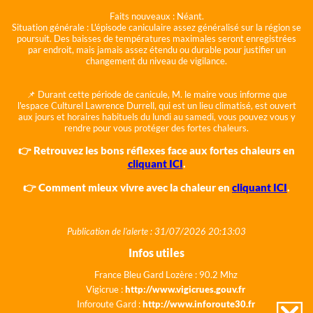
Faits nouveaux :
Néant.
Situation générale :
L'épisode caniculaire assez généralisé sur la région se
poursuit. Des baisses de températures maximales seront enregistrées
par endroit, mais jamais assez étendu ou durable pour justifier un
changement du niveau de vigilance.
📌 Durant cette période de canicule, M. le maire vous informe que
l'espace Culturel Lawrence Durrell, qui est un lieu climatisé, est ouvert
aux jours et horaires habituels du lundi au samedi, vous pouvez vous y
rendre pour vous protéger des fortes chaleurs.
👉 Retrouvez les bons réflexes face aux fortes chaleurs en
cliquant ICI
.
👉 Comment mieux vivre avec la chaleur en
cliquant ICI
.
Publication de l'alerte : 31/07/2026 20:13:03
Infos utiles
France Bleu Gard Lozère : 90.2 Mhz
Vigicrue :
http://www.vigicrues.gouv.fr
Inforoute Gard :
http://www.inforoute30.fr