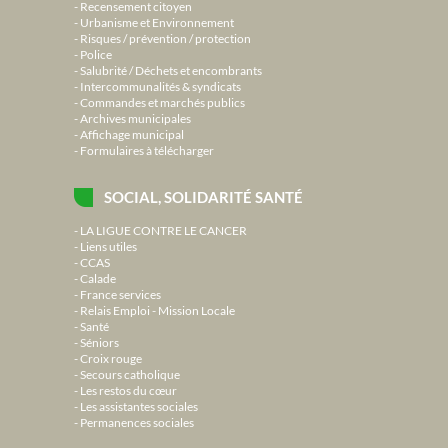
Recensement citoyen
Urbanisme et Environnement
Risques / prévention / protection
Police
Salubrité / Déchets et encombrants
Intercommunalités & syndicats
Commandes et marchés publics
Archives municipales
Affichage municipal
Formulaires à télécharger
SOCIAL, SOLIDARITÉ SANTÉ
LA LIGUE CONTRE LE CANCER
Liens utiles
CCAS
Calade
France services
Relais Emploi - Mission Locale
Santé
Séniors
Croix rouge
Secours catholique
Les restos du cœur
Les assistantes sociales
Permanences sociales