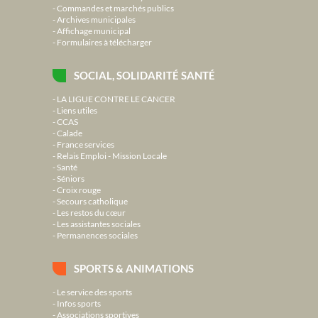
Commandes et marchés publics
Archives municipales
Affichage municipal
Formulaires à télécharger
SOCIAL, SOLIDARITÉ SANTÉ
LA LIGUE CONTRE LE CANCER
Liens utiles
CCAS
Calade
France services
Relais Emploi - Mission Locale
Santé
Séniors
Croix rouge
Secours catholique
Les restos du cœur
Les assistantes sociales
Permanences sociales
SPORTS & ANIMATIONS
Le service des sports
Infos sports
Associations sportives