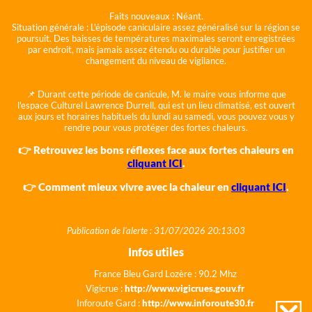
Faits nouveaux :
Néant.
Situation générale :
L'épisode caniculaire assez généralisé sur la région se
poursuit. Des baisses de températures maximales seront enregistrées
par endroit, mais jamais assez étendu ou durable pour justifier un
changement du niveau de vigilance.
📌 Durant cette période de canicule, M. le maire vous informe que
l'espace Culturel Lawrence Durrell, qui est un lieu climatisé, est ouvert
aux jours et horaires habituels du lundi au samedi, vous pouvez vous y
rendre pour vous protéger des fortes chaleurs.
👉 Retrouvez les bons réflexes face aux fortes chaleurs en
cliquant ICI
.
👉 Comment mieux vivre avec la chaleur en
cliquant ICI
.
Publication de l'alerte : 31/07/2026 20:13:03
Infos utiles
France Bleu Gard Lozère : 90.2 Mhz
Vigicrue :
http://www.vigicrues.gouv.fr
Inforoute Gard :
http://www.inforoute30.fr