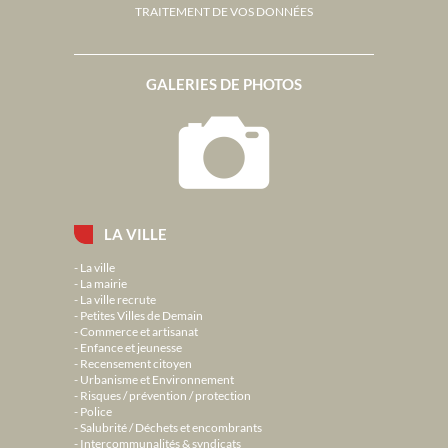
TRAITEMENT DE VOS DONNÉES
GALERIES DE PHOTOS
LA VILLE
La ville
La mairie
La ville recrute
Petites Villes de Demain
Commerce et artisanat
Enfance et jeunesse
Recensement citoyen
Urbanisme et Environnement
Risques / prévention / protection
Police
Salubrité / Déchets et encombrants
Intercommunalités & syndicats