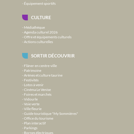
Équipement sportifs
CULTURE
Médiathèque
Agenda culturel 2026
Offre et équipements culturels
Actions culturelles
SORTIR DÉCOUVRIR
Flâner en centre-ville
Patrimoine
Arènes et culture taurine
Festivités
Lotos à venir
Cinéma Le Venise
Foires et marchés
Vidourle
Voie verte
Ville fleurie
Guide touristique "My Sommières"
Office du tourisme
Plan interactif
Parkings
Bornes électriques