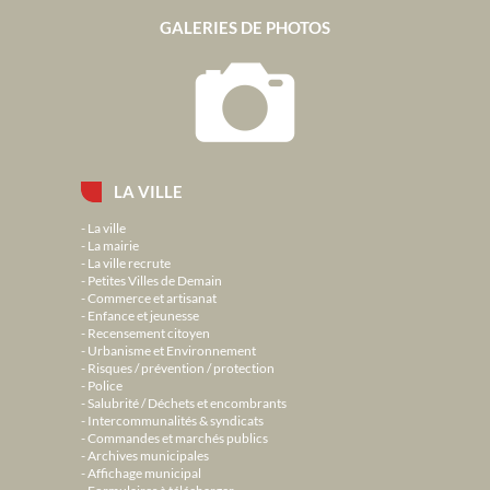
GALERIES DE PHOTOS
LA VILLE
La ville
La mairie
La ville recrute
Petites Villes de Demain
Commerce et artisanat
Enfance et jeunesse
Recensement citoyen
Urbanisme et Environnement
Risques / prévention / protection
Police
Salubrité / Déchets et encombrants
Intercommunalités & syndicats
Commandes et marchés publics
Archives municipales
Affichage municipal
Formulaires à télécharger