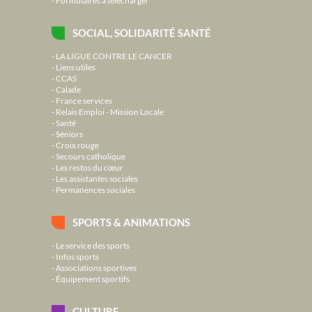
SOCIAL, SOLIDARITÉ SANTÉ
LA LIGUE CONTRE LE CANCER
Liens utiles
CCAS
Calade
France services
Relais Emploi - Mission Locale
Santé
Séniors
Croix rouge
Secours catholique
Les restos du cœur
Les assistantes sociales
Permanences sociales
SPORTS & ANIMATIONS
Le service des sports
Infos sports
Associations sportives
Équipement sportifs
CULTURE