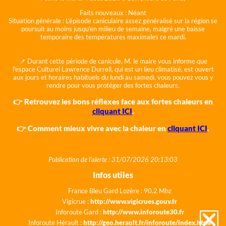
Faits nouveaux :
Néant
Situation générale :
L'épisode caniculaire assez généralisé sur la région se
poursuit au moins jusqu'en milieu de semaine, malgré une baisse
temporaire des températures maximales ce mardi.
📌 Durant cette période de canicule, M. le maire vous informe que
l'espace Culturel Lawrence Durrell, qui est un lieu climatisé, est ouvert
aux jours et horaires habituels du lundi au samedi, vous pouvez vous y
rendre pour vous protéger des fortes chaleurs.
👉 Retrouvez les bons réflexes face aux fortes chaleurs en
cliquant ICI
.
👉 Comment mieux vivre avec la chaleur en
cliquant ICI
.
Publication de l'alerte : 31/07/2026 20:13:03
Infos utiles
France Bleu Gard Lozère : 90.2 Mhz
Vigicrue :
http://www.vigicrues.gouv.fr
Inforoute Gard :
http://www.inforoute30.fr
Inforoute Hérault :
http://geo.herault.fr/inforoute/index.html