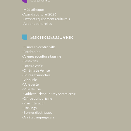
Médiathèque
Agenda culturel 2026
Offre et équipements culturels
Actions culturelles
SORTIR DÉCOUVRIR
Flâner en centre-ville
Patrimoine
Arènes et culture taurine
Festivités
Lotos à venir
Cinéma Le Venise
Foires et marchés
Vidourle
Voie verte
Ville fleurie
Guide touristique "My Sommières"
Office du tourisme
Plan interactif
Parkings
Bornes électriques
Arrêts camping-cars