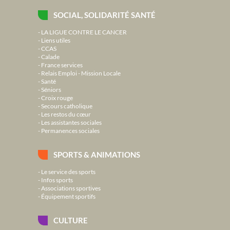
SOCIAL, SOLIDARITÉ SANTÉ
LA LIGUE CONTRE LE CANCER
Liens utiles
CCAS
Calade
France services
Relais Emploi - Mission Locale
Santé
Séniors
Croix rouge
Secours catholique
Les restos du cœur
Les assistantes sociales
Permanences sociales
SPORTS & ANIMATIONS
Le service des sports
Infos sports
Associations sportives
Équipement sportifs
CULTURE