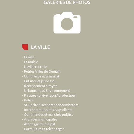
GALERIES DE PHOTOS
LA VILLE
La ville
La mairie
La ville recrute
Petites Villes de Demain
Commerce et artisanat
Enfance et jeunesse
Recensement citoyen
Urbanisme et Environnement
Risques / prévention / protection
Police
Salubrité / Déchets et encombrants
Intercommunalités & syndicats
Commandes et marchés publics
Archives municipales
Affichage municipal
Formulaires à télécharger