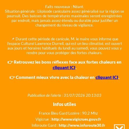
Faits nouveaux :
Néant.
Situation générale :
L'épisode caniculaire assez généralisé sur la région se
poursuit. Des baisses de températures maximales seront enregistrées
par endroit, mais jamais assez étendu ou durable pour justifier un
changement du niveau de vigilance.
📌 Durant cette période de canicule, M. le maire vous informe que
l'espace Culturel Lawrence Durrell, qui est un lieu climatisé, est ouvert
aux jours et horaires habituels du lundi au samedi, vous pouvez vous y
rendre pour vous protéger des fortes chaleurs.
👉 Retrouvez les bons réflexes face aux fortes chaleurs en
cliquant ICI
.
👉 Comment mieux vivre avec la chaleur en
cliquant ICI
.
Publication de l'alerte : 31/07/2026 20:13:03
Infos utiles
France Bleu Gard Lozère : 90.2 Mhz
Vigicrue :
http://www.vigicrues.gouv.fr
Inforoute Gard :
http://www.inforoute30.fr