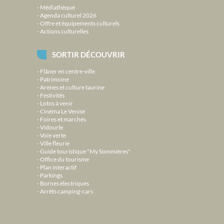
Médiathèque
Agenda culturel 2026
Offre et équipements culturels
Actions culturelles
SORTIR DÉCOUVRIR
Flâner en centre-ville
Patrimoine
Arènes et culture taurine
Festivités
Lotos à venir
Cinéma Le Venise
Foires et marchés
Vidourle
Voie verte
Ville fleurie
Guide touristique "My Sommières"
Office du tourisme
Plan interactif
Parkings
Bornes électriques
Arrêts camping-cars