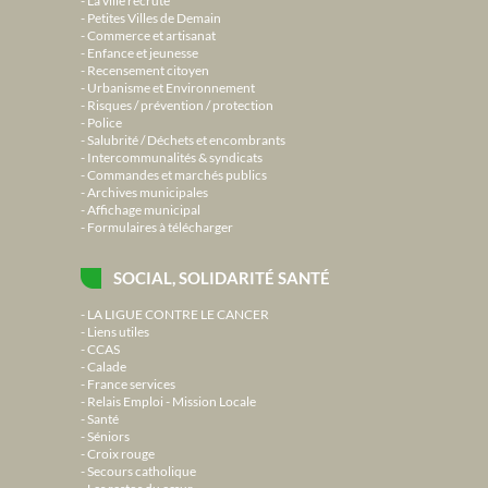
La ville recrute
Petites Villes de Demain
Commerce et artisanat
Enfance et jeunesse
Recensement citoyen
Urbanisme et Environnement
Risques / prévention / protection
Police
Salubrité / Déchets et encombrants
Intercommunalités & syndicats
Commandes et marchés publics
Archives municipales
Affichage municipal
Formulaires à télécharger
SOCIAL, SOLIDARITÉ SANTÉ
LA LIGUE CONTRE LE CANCER
Liens utiles
CCAS
Calade
France services
Relais Emploi - Mission Locale
Santé
Séniors
Croix rouge
Secours catholique