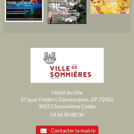
Hôtel de ville
27 quai Frédéric Gaussorgues, BP 72002
30252 Sommières Cedex
04 66 80 88 00
Contacter la mairie