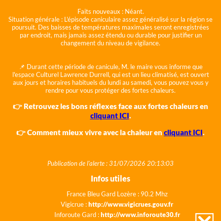
Faits nouveaux :
Néant.
Situation générale :
L'épisode caniculaire assez généralisé sur la région se
poursuit. Des baisses de températures maximales seront enregistrées
par endroit, mais jamais assez étendu ou durable pour justifier un
changement du niveau de vigilance.
📌 Durant cette période de canicule, M. le maire vous informe que
l'espace Culturel Lawrence Durrell, qui est un lieu climatisé, est ouvert
aux jours et horaires habituels du lundi au samedi, vous pouvez vous y
rendre pour vous protéger des fortes chaleurs.
👉 Retrouvez les bons réflexes face aux fortes chaleurs en
cliquant ICI
.
👉 Comment mieux vivre avec la chaleur en
cliquant ICI
.
Publication de l'alerte : 31/07/2026 20:13:03
Infos utiles
France Bleu Gard Lozère : 90.2 Mhz
Vigicrue :
http://www.vigicrues.gouv.fr
Inforoute Gard :
http://www.inforoute30.fr