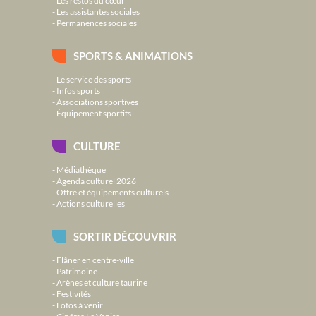
Les restos du cœur
Les assistantes sociales
Permanences sociales
SPORTS & ANIMATIONS
Le service des sports
Infos sports
Associations sportives
Équipement sportifs
CULTURE
Médiathèque
Agenda culturel 2026
Offre et équipements culturels
Actions culturelles
SORTIR DÉCOUVRIR
Flâner en centre-ville
Patrimoine
Arènes et culture taurine
Festivités
Lotos à venir