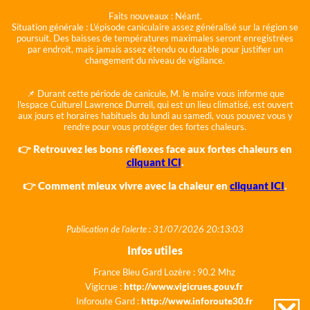
Faits nouveaux :
Néant.
Situation générale :
L'épisode caniculaire assez généralisé sur la région se
poursuit. Des baisses de températures maximales seront enregistrées
par endroit, mais jamais assez étendu ou durable pour justifier un
changement du niveau de vigilance.
📌 Durant cette période de canicule, M. le maire vous informe que
l'espace Culturel Lawrence Durrell, qui est un lieu climatisé, est ouvert
aux jours et horaires habituels du lundi au samedi, vous pouvez vous y
rendre pour vous protéger des fortes chaleurs.
👉 Retrouvez les bons réflexes face aux fortes chaleurs en
cliquant ICI
.
👉 Comment mieux vivre avec la chaleur en
cliquant ICI
.
Publication de l'alerte : 31/07/2026 20:13:03
Infos utiles
France Bleu Gard Lozère : 90.2 Mhz
Vigicrue :
http://www.vigicrues.gouv.fr
Inforoute Gard :
http://www.inforoute30.fr