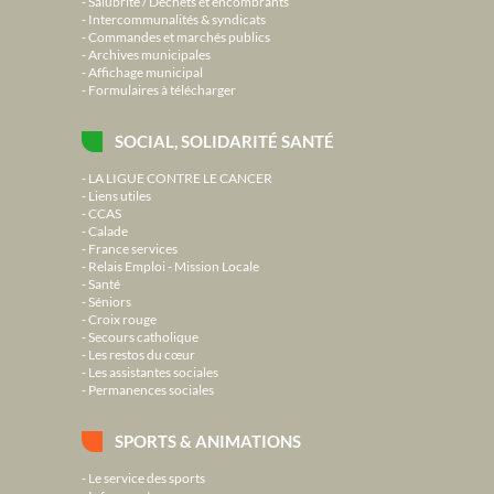
Salubrité / Déchets et encombrants
Intercommunalités & syndicats
Commandes et marchés publics
Archives municipales
Affichage municipal
Formulaires à télécharger
SOCIAL, SOLIDARITÉ SANTÉ
LA LIGUE CONTRE LE CANCER
Liens utiles
CCAS
Calade
France services
Relais Emploi - Mission Locale
Santé
Séniors
Croix rouge
Secours catholique
Les restos du cœur
Les assistantes sociales
Permanences sociales
SPORTS & ANIMATIONS
Le service des sports