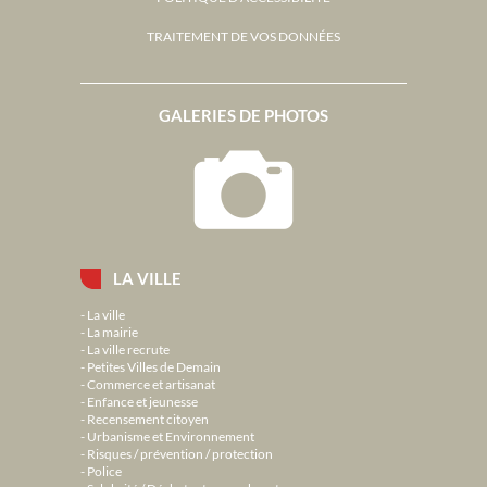
TRAITEMENT DE VOS DONNÉES
GALERIES DE PHOTOS
LA VILLE
La ville
La mairie
La ville recrute
Petites Villes de Demain
Commerce et artisanat
Enfance et jeunesse
Recensement citoyen
Urbanisme et Environnement
Risques / prévention / protection
Police