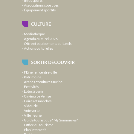
Infos sports
Associations sportives
Équipement sportifs
CULTURE
Médiathèque
Agenda culturel 2026
Offre et équipements culturels
Actions culturelles
SORTIR DÉCOUVRIR
Flâner en centre-ville
Patrimoine
Arènes et culture taurine
Festivités
Lotos à venir
Cinéma Le Venise
Foires et marchés
Vidourle
Voie verte
Ville fleurie
Guide touristique "My Sommières"
Office du tourisme
Plan interactif