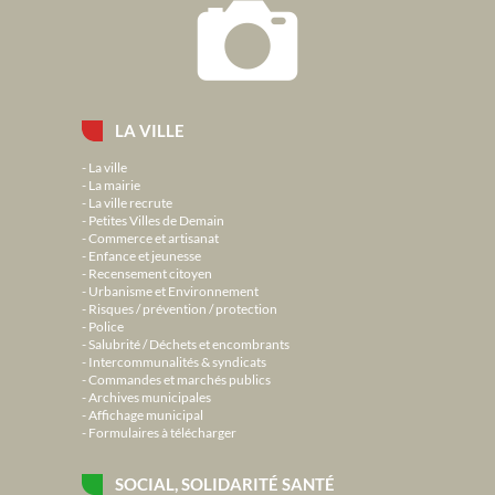
LA VILLE
La ville
La mairie
La ville recrute
Petites Villes de Demain
Commerce et artisanat
Enfance et jeunesse
Recensement citoyen
Urbanisme et Environnement
Risques / prévention / protection
Police
Salubrité / Déchets et encombrants
Intercommunalités & syndicats
Commandes et marchés publics
Archives municipales
Affichage municipal
Formulaires à télécharger
SOCIAL, SOLIDARITÉ SANTÉ