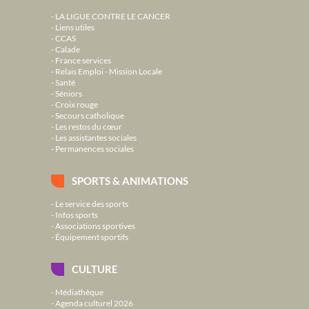
LA LIGUE CONTRE LE CANCER
Liens utiles
CCAS
Calade
France services
Relais Emploi - Mission Locale
Santé
Séniors
Croix rouge
Secours catholique
Les restos du cœur
Les assistantes sociales
Permanences sociales
SPORTS & ANIMATIONS
Le service des sports
Infos sports
Associations sportives
Équipement sportifs
CULTURE
Médiathèque
Agenda culturel 2026