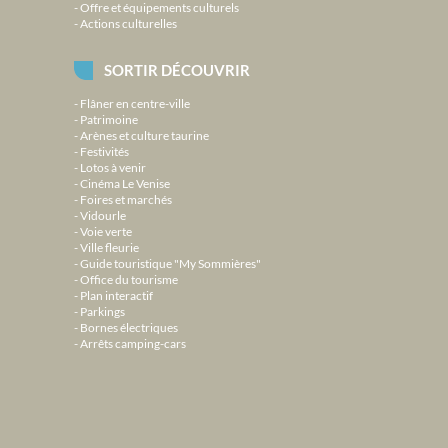
Offre et équipements culturels
Actions culturelles
SORTIR DÉCOUVRIR
Flâner en centre-ville
Patrimoine
Arènes et culture taurine
Festivités
Lotos à venir
Cinéma Le Venise
Foires et marchés
Vidourle
Voie verte
Ville fleurie
Guide touristique "My Sommières"
Office du tourisme
Plan interactif
Parkings
Bornes électriques
Arrêts camping-cars