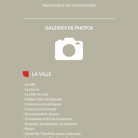
TRAITEMENT DE VOS DONNÉES
GALERIES DE PHOTOS
LA VILLE
La ville
La mairie
La ville recrute
Petites Villes de Demain
Commerce et artisanat
Enfance et jeunesse
Recensement citoyen
Urbanisme et Environnement
Risques / prévention / protection
Police
Salubrité / Déchets et encombrants