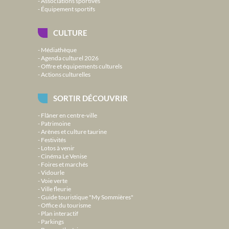
Associations sportives
Équipement sportifs
CULTURE
Médiathèque
Agenda culturel 2026
Offre et équipements culturels
Actions culturelles
SORTIR DÉCOUVRIR
Flâner en centre-ville
Patrimoine
Arènes et culture taurine
Festivités
Lotos à venir
Cinéma Le Venise
Foires et marchés
Vidourle
Voie verte
Ville fleurie
Guide touristique "My Sommières"
Office du tourisme
Plan interactif
Parkings