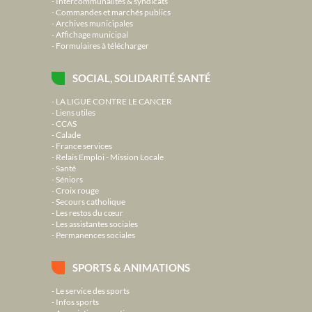
Intercommunalités & syndicats
Commandes et marchés publics
Archives municipales
Affichage municipal
Formulaires à télécharger
SOCIAL, SOLIDARITÉ SANTÉ
LA LIGUE CONTRE LE CANCER
Liens utiles
CCAS
Calade
France services
Relais Emploi - Mission Locale
Santé
Séniors
Croix rouge
Secours catholique
Les restos du cœur
Les assistantes sociales
Permanences sociales
SPORTS & ANIMATIONS
Le service des sports
Infos sports