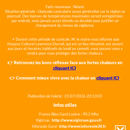
Faits nouveaux :
Néant.
Situation générale :
L'épisode caniculaire assez généralisé sur la région se
poursuit. Des baisses de températures maximales seront enregistrées
par endroit, mais jamais assez étendu ou durable pour justifier un
changement du niveau de vigilance.
📌 Durant cette période de canicule, M. le maire vous informe que
l'espace Culturel Lawrence Durrell, qui est un lieu climatisé, est ouvert
aux jours et horaires habituels du lundi au samedi, vous pouvez vous y
rendre pour vous protéger des fortes chaleurs.
👉 Retrouvez les bons réflexes face aux fortes chaleurs en
cliquant ICI
.
👉 Comment mieux vivre avec la chaleur en
cliquant ICI
.
Publication de l'alerte : 31/07/2026 20:13:03
Infos utiles
France Bleu Gard Lozère : 90.2 Mhz
Vigicrue :
http://www.vigicrues.gouv.fr
Inforoute Gard :
http://www.inforoute30.fr