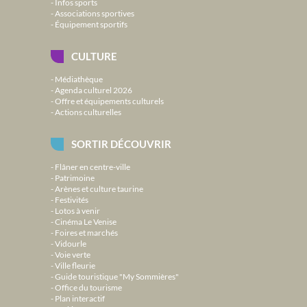
Infos sports
Associations sportives
Équipement sportifs
CULTURE
Médiathèque
Agenda culturel 2026
Offre et équipements culturels
Actions culturelles
SORTIR DÉCOUVRIR
Flâner en centre-ville
Patrimoine
Arènes et culture taurine
Festivités
Lotos à venir
Cinéma Le Venise
Foires et marchés
Vidourle
Voie verte
Ville fleurie
Guide touristique "My Sommières"
Office du tourisme
Plan interactif