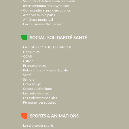
Salubrité / Déchets et encombrants
Intercommunalités & syndicats
Commandes et marchés publics
Archives municipales
Affichage municipal
Formulaires à télécharger
SOCIAL, SOLIDARITÉ SANTÉ
LA LIGUE CONTRE LE CANCER
Liens utiles
CCAS
Calade
France services
Relais Emploi - Mission Locale
Santé
Séniors
Croix rouge
Secours catholique
Les restos du cœur
Les assistantes sociales
Permanences sociales
SPORTS & ANIMATIONS
Le service des sports