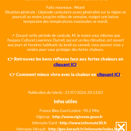
Faits nouveaux :
Néant
Situation générale :
L'épisode caniculaire assez généralisé sur la région se
poursuit au moins jusqu'en milieu de semaine, malgré une baisse
temporaire des températures maximales ce mardi.
📌 Durant cette période de canicule, M. le maire vous informe que
l'espace Culturel Lawrence Durrell, qui est un lieu climatisé, est ouvert
aux jours et horaires habituels du lundi au samedi, vous pouvez vous y
rendre pour vous protéger des fortes chaleurs.
👉 Retrouvez les bons réflexes face aux fortes chaleurs en
cliquant ICI
.
👉 Comment mieux vivre avec la chaleur en
cliquant ICI
.
Publication de l'alerte : 31/07/2026 20:13:03
Infos utiles
France Bleu Gard Lozère : 90.2 Mhz
Vigicrue :
http://www.vigicrues.gouv.fr
Inforoute Gard :
http://www.inforoute30.fr
Inforoute Hérault :
http://geo.herault.fr/inforoute/index.html