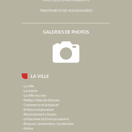
TRAITEMENT DE VOS DONNÉES
GALERIES DE PHOTOS
LA VILLE
La ville
La mairie
La ville recrute
Petites Villes de Demain
Commerce et artisanat
Enfance et jeunesse
Recensement citoyen
Urbanisme et Environnement
Risques / prévention / protection
Police