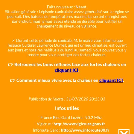
Faits nouveaux :
Néant.
Situation générale :
L'épisode caniculaire assez généralisé sur la région se
poursuit. Des baisses de températures maximales seront enregistrées
par endroit, mais jamais assez étendu ou durable pour justifier un
changement du niveau de vigilance.
📌 Durant cette période de canicule, M. le maire vous informe que
l'espace Culturel Lawrence Durrell, qui est un lieu climatisé, est ouvert
aux jours et horaires habituels du lundi au samedi, vous pouvez vous y
rendre pour vous protéger des fortes chaleurs.
👉 Retrouvez les bons réflexes face aux fortes chaleurs en
cliquant ICI
.
👉 Comment mieux vivre avec la chaleur en
cliquant ICI
.
Publication de l'alerte : 31/07/2026 20:13:03
Infos utiles
France Bleu Gard Lozère : 90.2 Mhz
Vigicrue :
http://www.vigicrues.gouv.fr
Inforoute Gard :
http://www.inforoute30.fr