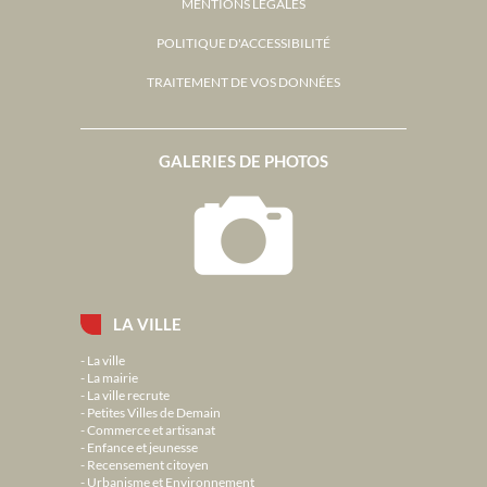
MENTIONS LÉGALES
POLITIQUE D'ACCESSIBILITÉ
TRAITEMENT DE VOS DONNÉES
GALERIES DE PHOTOS
LA VILLE
La ville
La mairie
La ville recrute
Petites Villes de Demain
Commerce et artisanat
Enfance et jeunesse
Recensement citoyen
Urbanisme et Environnement