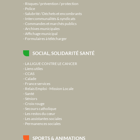
Risques / prévention / protection
Police
Salubrité / Déchets et encombrants
Intercommunalités & syndicats
Commandes et marchés publics
Archives municipales
Affichage municipal
Formulaires à télécharger
SOCIAL, SOLIDARITÉ SANTÉ
LA LIGUE CONTRE LE CANCER
Liens utiles
CCAS
Calade
France services
Relais Emploi - Mission Locale
Santé
Séniors
Croix rouge
Secours catholique
Les restos du cœur
Les assistantes sociales
Permanences sociales
SPORTS & ANIMATIONS