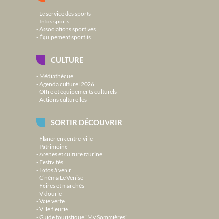
Le service des sports
Infos sports
Associations sportives
Équipement sportifs
CULTURE
Médiathèque
Agenda culturel 2026
Offre et équipements culturels
Actions culturelles
SORTIR DÉCOUVRIR
Flâner en centre-ville
Patrimoine
Arènes et culture taurine
Festivités
Lotos à venir
Cinéma Le Venise
Foires et marchés
Vidourle
Voie verte
Ville fleurie
Guide touristique "My Sommières"