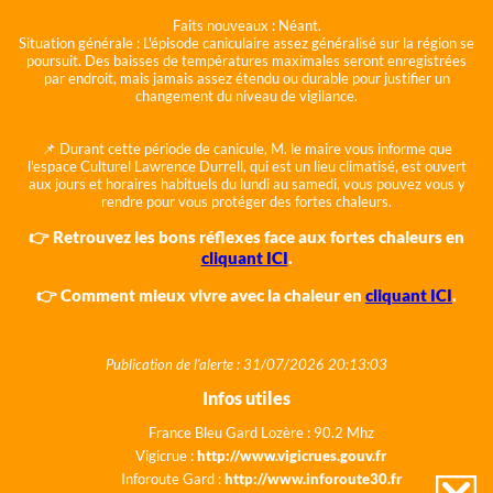
Faits nouveaux :
Néant.
Situation générale :
L'épisode caniculaire assez généralisé sur la région se
poursuit. Des baisses de températures maximales seront enregistrées
par endroit, mais jamais assez étendu ou durable pour justifier un
changement du niveau de vigilance.
📌 Durant cette période de canicule, M. le maire vous informe que
l'espace Culturel Lawrence Durrell, qui est un lieu climatisé, est ouvert
aux jours et horaires habituels du lundi au samedi, vous pouvez vous y
rendre pour vous protéger des fortes chaleurs.
👉 Retrouvez les bons réflexes face aux fortes chaleurs en
cliquant ICI
.
👉 Comment mieux vivre avec la chaleur en
cliquant ICI
.
Publication de l'alerte : 31/07/2026 20:13:03
Infos utiles
France Bleu Gard Lozère : 90.2 Mhz
Vigicrue :
http://www.vigicrues.gouv.fr
Inforoute Gard :
http://www.inforoute30.fr