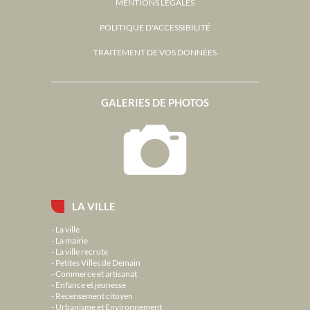
MENTIONS LÉGALES
POLITIQUE D'ACCESSIBILITÉ
TRAITEMENT DE VOS DONNÉES
GALERIES DE PHOTOS
LA VILLE
La ville
La mairie
La ville recrute
Petites Villes de Demain
Commerce et artisanat
Enfance et jeunesse
Recensement citoyen
Urbanisme et Environnement