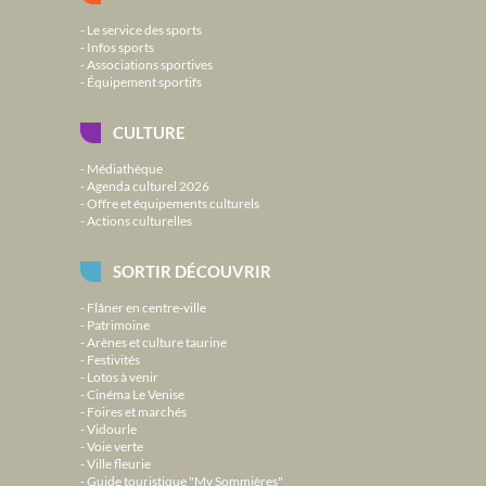
Le service des sports
Infos sports
Associations sportives
Équipement sportifs
CULTURE
Médiathèque
Agenda culturel 2026
Offre et équipements culturels
Actions culturelles
SORTIR DÉCOUVRIR
Flâner en centre-ville
Patrimoine
Arènes et culture taurine
Festivités
Lotos à venir
Cinéma Le Venise
Foires et marchés
Vidourle
Voie verte
Ville fleurie
Guide touristique "My Sommières"