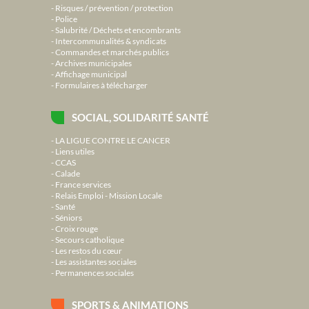
Risques / prévention / protection
Police
Salubrité / Déchets et encombrants
Intercommunalités & syndicats
Commandes et marchés publics
Archives municipales
Affichage municipal
Formulaires à télécharger
SOCIAL, SOLIDARITÉ SANTÉ
LA LIGUE CONTRE LE CANCER
Liens utiles
CCAS
Calade
France services
Relais Emploi - Mission Locale
Santé
Séniors
Croix rouge
Secours catholique
Les restos du cœur
Les assistantes sociales
Permanences sociales
SPORTS & ANIMATIONS