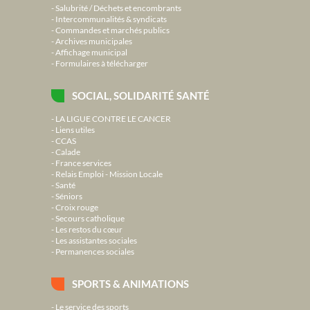
Salubrité / Déchets et encombrants
Intercommunalités & syndicats
Commandes et marchés publics
Archives municipales
Affichage municipal
Formulaires à télécharger
SOCIAL, SOLIDARITÉ SANTÉ
LA LIGUE CONTRE LE CANCER
Liens utiles
CCAS
Calade
France services
Relais Emploi - Mission Locale
Santé
Séniors
Croix rouge
Secours catholique
Les restos du cœur
Les assistantes sociales
Permanences sociales
SPORTS & ANIMATIONS
Le service des sports