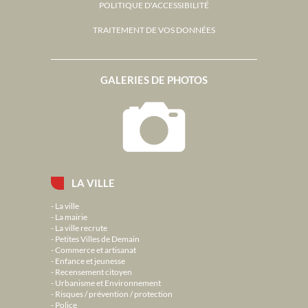
POLITIQUE D'ACCESSIBILITÉ
TRAITEMENT DE VOS DONNÉES
GALERIES DE PHOTOS
LA VILLE
La ville
La mairie
La ville recrute
Petites Villes de Demain
Commerce et artisanat
Enfance et jeunesse
Recensement citoyen
Urbanisme et Environnement
Risques / prévention / protection
Police