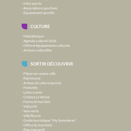
Infos sports
Associations sportives
Équipement sportifs
CULTURE
Médiathèque
Agenda culturel 2026
Offre et équipements culturels
Actions culturelles
SORTIR DÉCOUVRIR
Flâner en centre-ville
Patrimoine
Arènes et culture taurine
Festivités
Lotos à venir
Cinéma Le Venise
Foires et marchés
Vidourle
Voie verte
Ville fleurie
Guide touristique "My Sommières"
Office du tourisme
Plan interactif