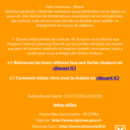
Faits nouveaux :
Néant.
Situation générale :
L'épisode caniculaire assez généralisé sur la région se
poursuit. Des baisses de températures maximales seront enregistrées
par endroit, mais jamais assez étendu ou durable pour justifier un
changement du niveau de vigilance.
📌 Durant cette période de canicule, M. le maire vous informe que
l'espace Culturel Lawrence Durrell, qui est un lieu climatisé, est ouvert
aux jours et horaires habituels du lundi au samedi, vous pouvez vous y
rendre pour vous protéger des fortes chaleurs.
👉 Retrouvez les bons réflexes face aux fortes chaleurs en
cliquant ICI
.
👉 Comment mieux vivre avec la chaleur en
cliquant ICI
.
Publication de l'alerte : 31/07/2026 20:13:03
Infos utiles
France Bleu Gard Lozère : 90.2 Mhz
Vigicrue :
http://www.vigicrues.gouv.fr
Inforoute Gard :
http://www.inforoute30.fr