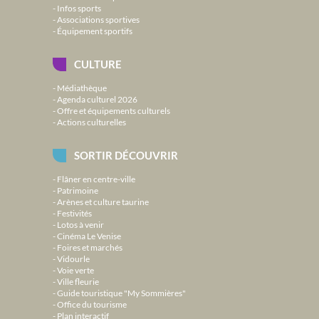
Infos sports
Associations sportives
Équipement sportifs
CULTURE
Médiathèque
Agenda culturel 2026
Offre et équipements culturels
Actions culturelles
SORTIR DÉCOUVRIR
Flâner en centre-ville
Patrimoine
Arènes et culture taurine
Festivités
Lotos à venir
Cinéma Le Venise
Foires et marchés
Vidourle
Voie verte
Ville fleurie
Guide touristique "My Sommières"
Office du tourisme
Plan interactif