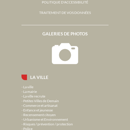
POLITIQUE D'ACCESSIBILITÉ
TRAITEMENT DE VOS DONNÉES
GALERIES DE PHOTOS
LA VILLE
La ville
La mairie
La ville recrute
Petites Villes de Demain
Commerce et artisanat
Enfance et jeunesse
Recensement citoyen
Urbanisme et Environnement
Risques / prévention / protection
Police