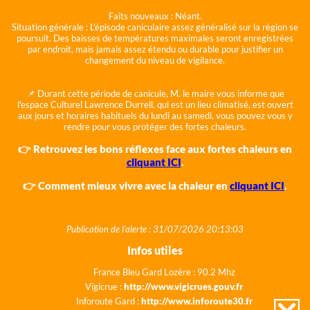
Faits nouveaux :
Néant.
Situation générale :
L'épisode caniculaire assez généralisé sur la région se
poursuit. Des baisses de températures maximales seront enregistrées
par endroit, mais jamais assez étendu ou durable pour justifier un
changement du niveau de vigilance.
📌 Durant cette période de canicule, M. le maire vous informe que
l'espace Culturel Lawrence Durrell, qui est un lieu climatisé, est ouvert
aux jours et horaires habituels du lundi au samedi, vous pouvez vous y
rendre pour vous protéger des fortes chaleurs.
👉 Retrouvez les bons réflexes face aux fortes chaleurs en
cliquant ICI
.
👉 Comment mieux vivre avec la chaleur en
cliquant ICI
.
Publication de l'alerte : 31/07/2026 20:13:03
Infos utiles
France Bleu Gard Lozère : 90.2 Mhz
Vigicrue :
http://www.vigicrues.gouv.fr
Inforoute Gard :
http://www.inforoute30.fr