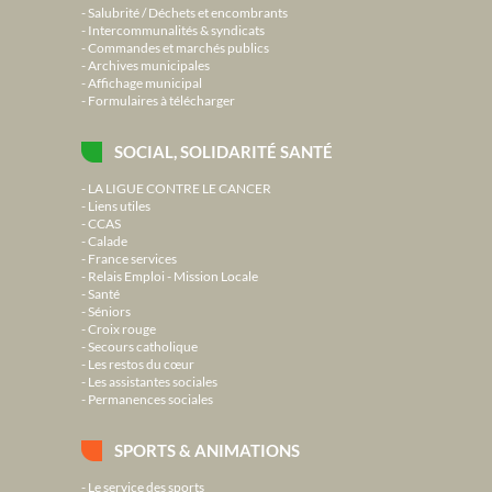
Salubrité / Déchets et encombrants
Intercommunalités & syndicats
Commandes et marchés publics
Archives municipales
Affichage municipal
Formulaires à télécharger
SOCIAL, SOLIDARITÉ SANTÉ
LA LIGUE CONTRE LE CANCER
Liens utiles
CCAS
Calade
France services
Relais Emploi - Mission Locale
Santé
Séniors
Croix rouge
Secours catholique
Les restos du cœur
Les assistantes sociales
Permanences sociales
SPORTS & ANIMATIONS
Le service des sports