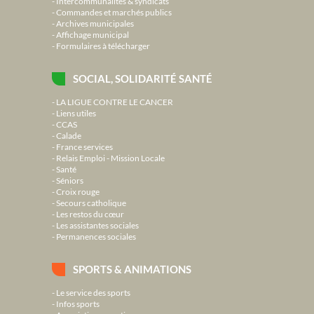
Intercommunalités & syndicats
Commandes et marchés publics
Archives municipales
Affichage municipal
Formulaires à télécharger
SOCIAL, SOLIDARITÉ SANTÉ
LA LIGUE CONTRE LE CANCER
Liens utiles
CCAS
Calade
France services
Relais Emploi - Mission Locale
Santé
Séniors
Croix rouge
Secours catholique
Les restos du cœur
Les assistantes sociales
Permanences sociales
SPORTS & ANIMATIONS
Le service des sports
Infos sports