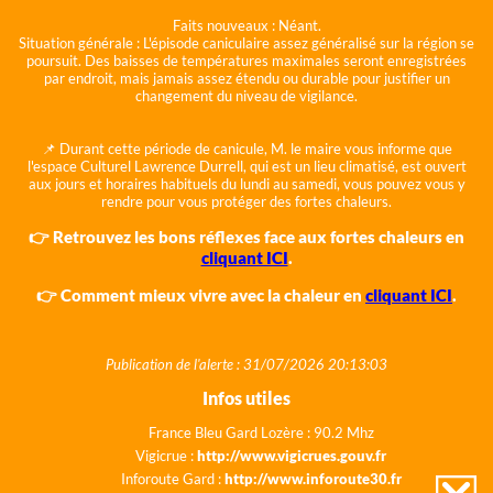
Faits nouveaux :
Néant.
Situation générale :
L'épisode caniculaire assez généralisé sur la région se
poursuit. Des baisses de températures maximales seront enregistrées
par endroit, mais jamais assez étendu ou durable pour justifier un
changement du niveau de vigilance.
📌 Durant cette période de canicule, M. le maire vous informe que
l'espace Culturel Lawrence Durrell, qui est un lieu climatisé, est ouvert
aux jours et horaires habituels du lundi au samedi, vous pouvez vous y
rendre pour vous protéger des fortes chaleurs.
👉 Retrouvez les bons réflexes face aux fortes chaleurs en
cliquant ICI
.
👉 Comment mieux vivre avec la chaleur en
cliquant ICI
.
Publication de l'alerte : 31/07/2026 20:13:03
Infos utiles
France Bleu Gard Lozère : 90.2 Mhz
Vigicrue :
http://www.vigicrues.gouv.fr
Inforoute Gard :
http://www.inforoute30.fr