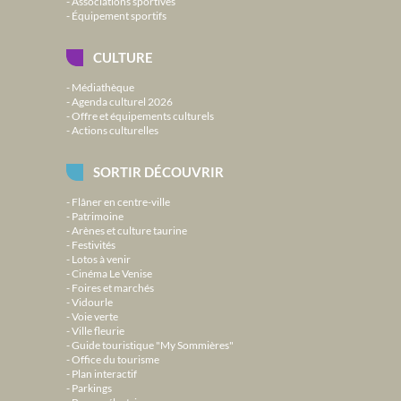
Associations sportives
Équipement sportifs
CULTURE
Médiathèque
Agenda culturel 2026
Offre et équipements culturels
Actions culturelles
SORTIR DÉCOUVRIR
Flâner en centre-ville
Patrimoine
Arènes et culture taurine
Festivités
Lotos à venir
Cinéma Le Venise
Foires et marchés
Vidourle
Voie verte
Ville fleurie
Guide touristique "My Sommières"
Office du tourisme
Plan interactif
Parkings