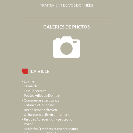
TRAITEMENT DE VOS DONNÉES
GALERIES DE PHOTOS
LA VILLE
La ville
La mairie
La ville recrute
Petites Villes de Demain
Commerce et artisanat
Enfance et jeunesse
Recensement citoyen
Urbanisme et Environnement
Risques / prévention / protection
Police
Salubrité / Déchets et encombrants