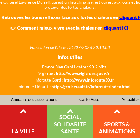
e Culturel Lawrence Durrell, qui est un lieu climatisé, est ouvert aux jours et 
protéger des fortes chaleurs.
 Retrouvez les bons réflexes face aux fortes chaleurs en
cliquant I
👉 Comment mieux vivre avec la chaleur en
cliquant ICI
.
Publication de l'alerte : 31/07/2026 20:13:03
Infos utiles
France Bleu Gard Lozère : 90.2 Mhz
Vigicrue :
http://www.vigicrues.gouv.fr
Inforoute Gard :
http://www.inforoute30.fr
Inforoute Hérault :
http://geo.herault.fr/inforoute/index.html
Annuaire des associations
Carte Asso
Actualités
SOCIAL,
SOLIDARITÉ
SPORTS &
LA VILLE
SANTÉ
ANIMATIONS