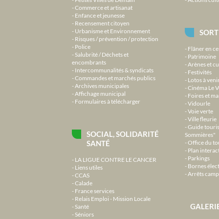
Commerce et artisanat
Enfance et jeunesse
Recensement citoyen
Urbanisme et Environnement
SORT
Risques / prévention / protection
Police
Flâner en ce
Salubrité / Déchets et
Patrimoine
encombrants
Arènes et cu
Intercommunalités & syndicats
Festivités
Commandes et marchés publics
Lotos à veni
Archives municipales
Cinéma Le V
Affichage municipal
Foires et m
Formulaires à télécharger
Vidourle
Voie verte
Ville fleurie
Guide touri
SOCIAL, SOLIDARITÉ
Sommières"
SANTÉ
Office du t
Plan interact
Parkings
LA LIGUE CONTRE LE CANCER
Bornes élec
Liens utiles
Arrêts camp
CCAS
Calade
France services
Relais Emploi - Mission Locale
GALERI
Santé
Séniors