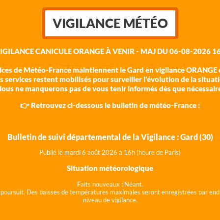
VIGILANCE MÉTÉO
VIGILANCE CANICULE ORANGE À VENIR - MAJ DU 06-08-2026 16
vices de Météo-France maintiennent le Gard en vigilance ORANGE c
 services restent mobilisés pour surveiller l'évolution de la situat
ous ne manquerons pas de vous tenir informés dès que nécessair
👉 Retrouvez ci-dessous le bulletin de météo-France :
Bulletin de suivi départemental de la Vigilance : Gard (30)
Publié le mardi 6 août 202
6 à 16h (heure de Paris)
Situation météorologique
Faits nouveaux :
Néant.
 se poursuit. Des baisses de températures maximales seront enregistrées par end
niveau de vigilance.