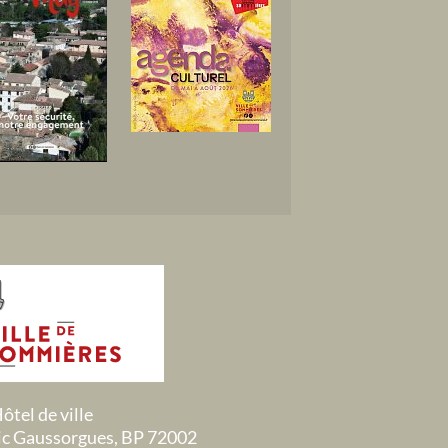
ôtel de ville
ric Gaussorgues, BP 72002