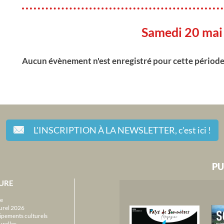
Samedi 20 mai
Aucun évènement n'est enregistré pour cette périod
L'INSCRIPTION À LA NEWSLETTER,
c'est ici !
PU
URE
e
urel 2026
ipements culturels
urelles