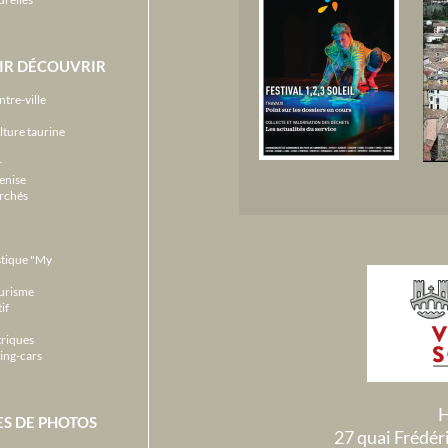
IR DÉCOUVRIR
ntre-ville
lture taurine
r
enise
archés
stique "My
ourisme
if
triques
ing-cars
H
ES DE PHOTOS
27 quai Frédé