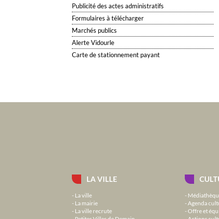
Publicité des actes administratifs
Formulaires à télécharger
Marchés publics
Alerte Vidourle
Carte de stationnement payant
LA VILLE
CULT
La ville
Médiathèqu
La mairie
Agenda cult
La ville recrute
Offre et équ
Petites Villes de Demain
Actions cult