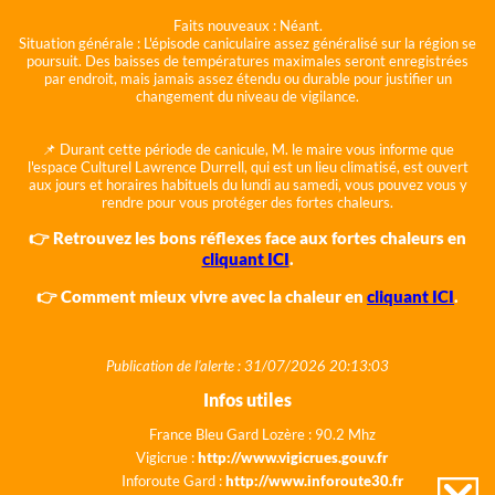
Faits nouveaux :
Néant.
Situation générale :
L'épisode caniculaire assez généralisé sur la région se
poursuit. Des baisses de températures maximales seront enregistrées
par endroit, mais jamais assez étendu ou durable pour justifier un
changement du niveau de vigilance.
📌 Durant cette période de canicule, M. le maire vous informe que
l'espace Culturel Lawrence Durrell, qui est un lieu climatisé, est ouvert
aux jours et horaires habituels du lundi au samedi, vous pouvez vous y
rendre pour vous protéger des fortes chaleurs.
👉 Retrouvez les bons réflexes face aux fortes chaleurs en
cliquant ICI
.
👉 Comment mieux vivre avec la chaleur en
cliquant ICI
.
Publication de l'alerte : 31/07/2026 20:13:03
Infos utiles
France Bleu Gard Lozère : 90.2 Mhz
Vigicrue :
http://www.vigicrues.gouv.fr
Inforoute Gard :
http://www.inforoute30.fr