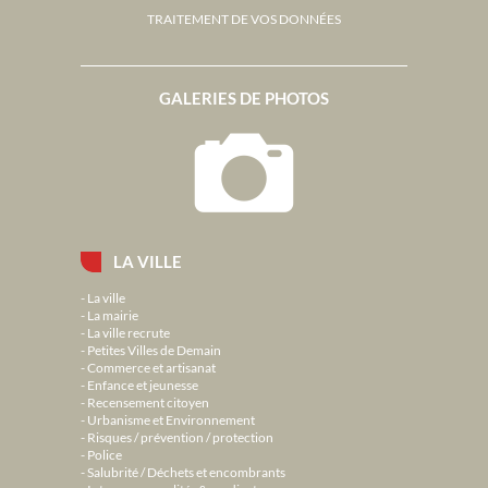
TRAITEMENT DE VOS DONNÉES
GALERIES DE PHOTOS
LA VILLE
La ville
La mairie
La ville recrute
Petites Villes de Demain
Commerce et artisanat
Enfance et jeunesse
Recensement citoyen
Urbanisme et Environnement
Risques / prévention / protection
Police
Salubrité / Déchets et encombrants