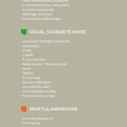
Intercommunalités & syndicats
Commandes et marchés publics
Archives municipales
Affichage municipal
Formulaires à télécharger
SOCIAL, SOLIDARITÉ SANTÉ
LA LIGUE CONTRE LE CANCER
Liens utiles
CCAS
Calade
France services
Relais Emploi - Mission Locale
Santé
Séniors
Croix rouge
Secours catholique
Les restos du cœur
Les assistantes sociales
Permanences sociales
SPORTS & ANIMATIONS
Le service des sports
Infos sports