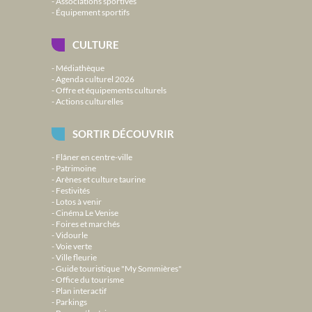
Associations sportives
Équipement sportifs
CULTURE
Médiathèque
Agenda culturel 2026
Offre et équipements culturels
Actions culturelles
SORTIR DÉCOUVRIR
Flâner en centre-ville
Patrimoine
Arènes et culture taurine
Festivités
Lotos à venir
Cinéma Le Venise
Foires et marchés
Vidourle
Voie verte
Ville fleurie
Guide touristique "My Sommières"
Office du tourisme
Plan interactif
Parkings