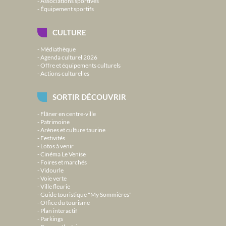
Associations sportives
Équipement sportifs
CULTURE
Médiathèque
Agenda culturel 2026
Offre et équipements culturels
Actions culturelles
SORTIR DÉCOUVRIR
Flâner en centre-ville
Patrimoine
Arènes et culture taurine
Festivités
Lotos à venir
Cinéma Le Venise
Foires et marchés
Vidourle
Voie verte
Ville fleurie
Guide touristique "My Sommières"
Office du tourisme
Plan interactif
Parkings