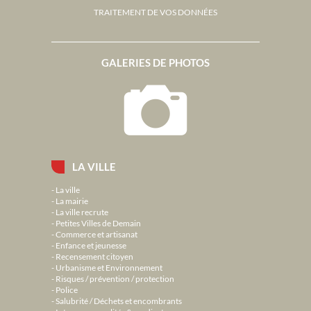
TRAITEMENT DE VOS DONNÉES
GALERIES DE PHOTOS
LA VILLE
La ville
La mairie
La ville recrute
Petites Villes de Demain
Commerce et artisanat
Enfance et jeunesse
Recensement citoyen
Urbanisme et Environnement
Risques / prévention / protection
Police
Salubrité / Déchets et encombrants