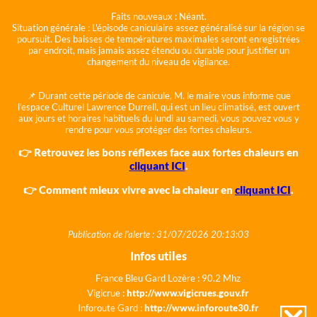
Faits nouveaux :
Néant.
Situation générale :
L'épisode caniculaire assez généralisé sur la région se
poursuit. Des baisses de températures maximales seront enregistrées
par endroit, mais jamais assez étendu ou durable pour justifier un
changement du niveau de vigilance.
📌 Durant cette période de canicule, M. le maire vous informe que
l'espace Culturel Lawrence Durrell, qui est un lieu climatisé, est ouvert
aux jours et horaires habituels du lundi au samedi, vous pouvez vous y
rendre pour vous protéger des fortes chaleurs.
👉 Retrouvez les bons réflexes face aux fortes chaleurs en
cliquant ICI
.
👉 Comment mieux vivre avec la chaleur en
cliquant ICI
.
Publication de l'alerte : 31/07/2026 20:13:03
Infos utiles
France Bleu Gard Lozère : 90.2 Mhz
Vigicrue :
http://www.vigicrues.gouv.fr
Inforoute Gard :
http://www.inforoute30.fr