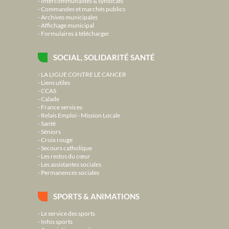
Intercommunalités & syndicats
Commandes et marchés publics
Archives municipales
Affichage municipal
Formulaires à télécharger
SOCIAL, SOLIDARITÉ SANTÉ
LA LIGUE CONTRE LE CANCER
Liens utiles
CCAS
Calade
France services
Relais Emploi - Mission Locale
Santé
Séniors
Croix rouge
Secours catholique
Les restos du cœur
Les assistantes sociales
Permanences sociales
SPORTS & ANIMATIONS
Le service des sports
Infos sports