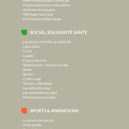
Intercommunalités & syndicats
Commandes et marchés publics
Archives municipales
Affichage municipal
Formulaires à télécharger
SOCIAL, SOLIDARITÉ SANTÉ
LA LIGUE CONTRE LE CANCER
Liens utiles
CCAS
Calade
France services
Relais Emploi - Mission Locale
Santé
Séniors
Croix rouge
Secours catholique
Les restos du cœur
Les assistantes sociales
Permanences sociales
SPORTS & ANIMATIONS
Le service des sports
Infos sports