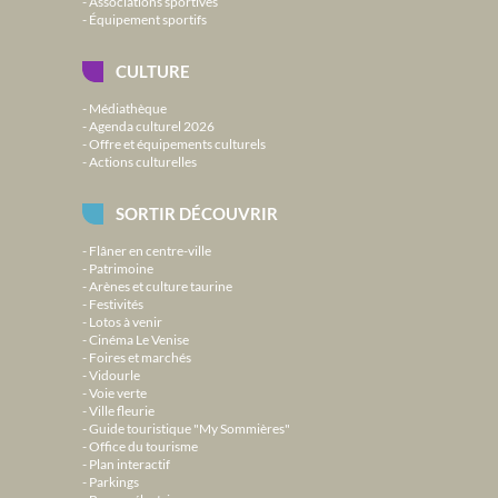
Associations sportives
Équipement sportifs
CULTURE
Médiathèque
Agenda culturel 2026
Offre et équipements culturels
Actions culturelles
SORTIR DÉCOUVRIR
Flâner en centre-ville
Patrimoine
Arènes et culture taurine
Festivités
Lotos à venir
Cinéma Le Venise
Foires et marchés
Vidourle
Voie verte
Ville fleurie
Guide touristique "My Sommières"
Office du tourisme
Plan interactif
Parkings