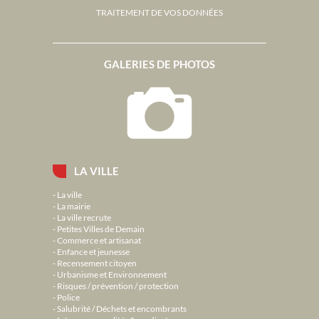
TRAITEMENT DE VOS DONNÉES
GALERIES DE PHOTOS
LA VILLE
La ville
La mairie
La ville recrute
Petites Villes de Demain
Commerce et artisanat
Enfance et jeunesse
Recensement citoyen
Urbanisme et Environnement
Risques / prévention / protection
Police
Salubrité / Déchets et encombrants