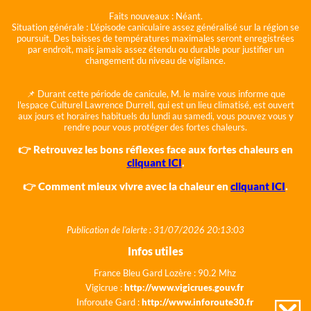
Faits nouveaux :
Néant.
Situation générale :
L'épisode caniculaire assez généralisé sur la région se
poursuit. Des baisses de températures maximales seront enregistrées
par endroit, mais jamais assez étendu ou durable pour justifier un
changement du niveau de vigilance.
📌 Durant cette période de canicule, M. le maire vous informe que
l'espace Culturel Lawrence Durrell, qui est un lieu climatisé, est ouvert
aux jours et horaires habituels du lundi au samedi, vous pouvez vous y
rendre pour vous protéger des fortes chaleurs.
👉 Retrouvez les bons réflexes face aux fortes chaleurs en
cliquant ICI
.
👉 Comment mieux vivre avec la chaleur en
cliquant ICI
.
Publication de l'alerte : 31/07/2026 20:13:03
Infos utiles
France Bleu Gard Lozère : 90.2 Mhz
Vigicrue :
http://www.vigicrues.gouv.fr
Inforoute Gard :
http://www.inforoute30.fr