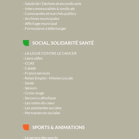
Salubrité / Déchets et encombrants
Intercommunalités & syndicats
Commandes et marchés publics
Archives municipales
Affichage municipal
Formulaires à télécharger
SOCIAL, SOLIDARITÉ SANTÉ
LA LIGUE CONTRE LE CANCER
Liens utiles
CCAS
Calade
France services
Relais Emploi - Mission Locale
Santé
Séniors
Croix rouge
Secours catholique
Les restos du cœur
Les assistantes sociales
Permanences sociales
SPORTS & ANIMATIONS
Le service des sports