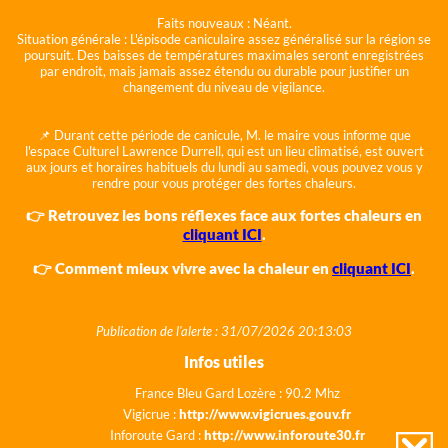
Faits nouveaux :
Néant.
Situation générale :
L'épisode caniculaire assez généralisé sur la région se
poursuit. Des baisses de températures maximales seront enregistrées
par endroit, mais jamais assez étendu ou durable pour justifier un
changement du niveau de vigilance.
📌 Durant cette période de canicule, M. le maire vous informe que
l'espace Culturel Lawrence Durrell, qui est un lieu climatisé, est ouvert
aux jours et horaires habituels du lundi au samedi, vous pouvez vous y
rendre pour vous protéger des fortes chaleurs.
👉 Retrouvez les bons réflexes face aux fortes chaleurs en
cliquant ICI
.
👉 Comment mieux vivre avec la chaleur en
cliquant ICI
.
Publication de l'alerte : 31/07/2026 20:13:03
Infos utiles
France Bleu Gard Lozère : 90.2 Mhz
Vigicrue :
http://www.vigicrues.gouv.fr
Inforoute Gard :
http://www.inforoute30.fr