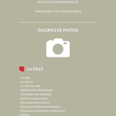
POLITIQUE D'ACCESSIBILITÉ
TRAITEMENT DE VOS DONNÉES
GALERIES DE PHOTOS
LA VILLE
La ville
La mairie
La ville recrute
Petites Villes de Demain
Commerce et artisanat
Enfance et jeunesse
Recensement citoyen
Urbanisme et Environnement
Risques / prévention / protection
Police