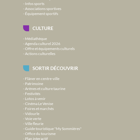
Infos sports
Associations sportives
Équipement sportifs
CULTURE
Médiathèque
Agenda culturel 2026
Offre et équipements culturels
Actions culturelles
SORTIR DÉCOUVRIR
Flâner en centre-ville
Patrimoine
Arènes et culture taurine
Festivités
Lotos à venir
Cinéma Le Venise
Foires et marchés
Vidourle
Voie verte
Ville fleurie
Guide touristique "My Sommières"
Office du tourisme
Plan interactif