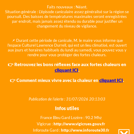
Faits nouveaux :
Néant.
Situation générale :
L'épisode caniculaire assez généralisé sur la région se
poursuit. Des baisses de températures maximales seront enregistrées
par endroit, mais jamais assez étendu ou durable pour justifier un
changement du niveau de vigilance.
📌 Durant cette période de canicule, M. le maire vous informe que
l'espace Culturel Lawrence Durrell, qui est un lieu climatisé, est ouvert
aux jours et horaires habituels du lundi au samedi, vous pouvez vous y
rendre pour vous protéger des fortes chaleurs.
👉 Retrouvez les bons réflexes face aux fortes chaleurs en
cliquant ICI
.
👉 Comment mieux vivre avec la chaleur en
cliquant ICI
.
Publication de l'alerte : 31/07/2026 20:13:03
Infos utiles
France Bleu Gard Lozère : 90.2 Mhz
Vigicrue :
http://www.vigicrues.gouv.fr
Inforoute Gard :
http://www.inforoute30.fr