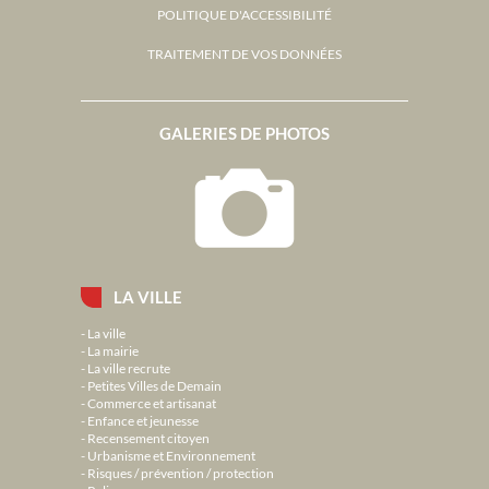
POLITIQUE D'ACCESSIBILITÉ
TRAITEMENT DE VOS DONNÉES
GALERIES DE PHOTOS
LA VILLE
La ville
La mairie
La ville recrute
Petites Villes de Demain
Commerce et artisanat
Enfance et jeunesse
Recensement citoyen
Urbanisme et Environnement
Risques / prévention / protection