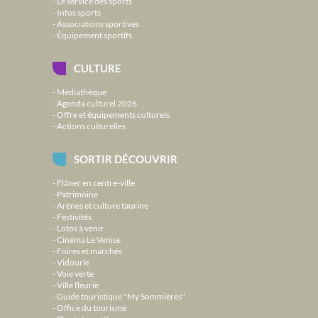
Le service des sports
Infos sports
Associations sportives
Équipement sportifs
CULTURE
Médiathèque
Agenda culturel 2026
Offre et équipements culturels
Actions culturelles
SORTIR DÉCOUVRIR
Flâner en centre-ville
Patrimoine
Arènes et culture taurine
Festivités
Lotos à venir
Cinéma Le Venise
Foires et marchés
Vidourle
Voie verte
Ville fleurie
Guide touristique "My Sommières"
Office du tourisme