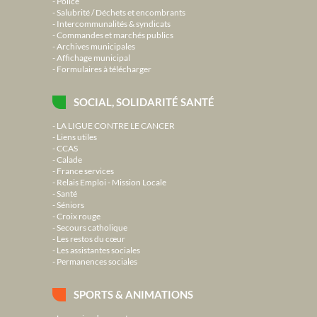
Police
Salubrité / Déchets et encombrants
Intercommunalités & syndicats
Commandes et marchés publics
Archives municipales
Affichage municipal
Formulaires à télécharger
SOCIAL, SOLIDARITÉ SANTÉ
LA LIGUE CONTRE LE CANCER
Liens utiles
CCAS
Calade
France services
Relais Emploi - Mission Locale
Santé
Séniors
Croix rouge
Secours catholique
Les restos du cœur
Les assistantes sociales
Permanences sociales
SPORTS & ANIMATIONS