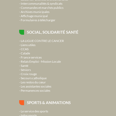
Intercommunalités & syndicats
Commandes et marchés publics
Archives municipales
Affichage municipal
Formulaires à télécharger
SOCIAL, SOLIDARITÉ SANTÉ
LA LIGUE CONTRE LE CANCER
Liens utiles
CCAS
Calade
France services
Relais Emploi - Mission Locale
Santé
Séniors
Croix rouge
Secours catholique
Les restos du cœur
Les assistantes sociales
Permanences sociales
SPORTS & ANIMATIONS
Le service des sports
Infos sports