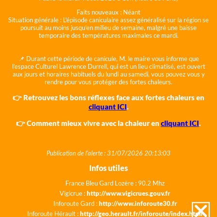
Faits nouveaux :
Néant
Situation générale :
L'épisode caniculaire assez généralisé sur la région se
poursuit au moins jusqu'en milieu de semaine, malgré une baisse
temporaire des températures maximales ce mardi.
📌 Durant cette période de canicule, M. le maire vous informe que
l'espace Culturel Lawrence Durrell, qui est un lieu climatisé, est ouvert
aux jours et horaires habituels du lundi au samedi, vous pouvez vous y
rendre pour vous protéger des fortes chaleurs.
👉 Retrouvez les bons réflexes face aux fortes chaleurs en
cliquant ICI
.
👉 Comment mieux vivre avec la chaleur en
cliquant ICI
.
Publication de l'alerte : 31/07/2026 20:13:03
Infos utiles
France Bleu Gard Lozère : 90.2 Mhz
Vigicrue :
http://www.vigicrues.gouv.fr
Inforoute Gard :
http://www.inforoute30.fr
Inforoute Hérault :
http://geo.herault.fr/inforoute/index.html