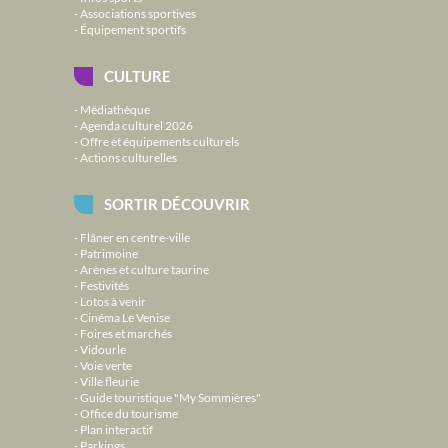
Associations sportives
Équipement sportifs
CULTURE
Médiathèque
Agenda culturel 2026
Offre et équipements culturels
Actions culturelles
SORTIR DÉCOUVRIR
Flâner en centre-ville
Patrimoine
Arènes et culture taurine
Festivités
Lotos à venir
Cinéma Le Venise
Foires et marchés
Vidourle
Voie verte
Ville fleurie
Guide touristique "My Sommières"
Office du tourisme
Plan interactif
Parkings