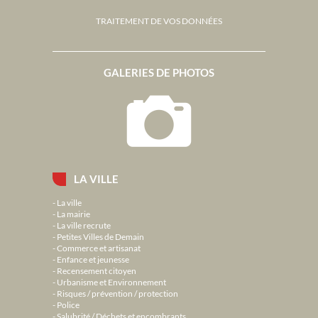
TRAITEMENT DE VOS DONNÉES
GALERIES DE PHOTOS
LA VILLE
La ville
La mairie
La ville recrute
Petites Villes de Demain
Commerce et artisanat
Enfance et jeunesse
Recensement citoyen
Urbanisme et Environnement
Risques / prévention / protection
Police
Salubrité / Déchets et encombrants