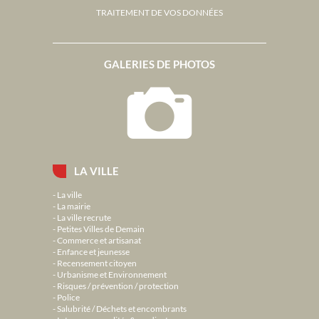
TRAITEMENT DE VOS DONNÉES
GALERIES DE PHOTOS
LA VILLE
La ville
La mairie
La ville recrute
Petites Villes de Demain
Commerce et artisanat
Enfance et jeunesse
Recensement citoyen
Urbanisme et Environnement
Risques / prévention / protection
Police
Salubrité / Déchets et encombrants