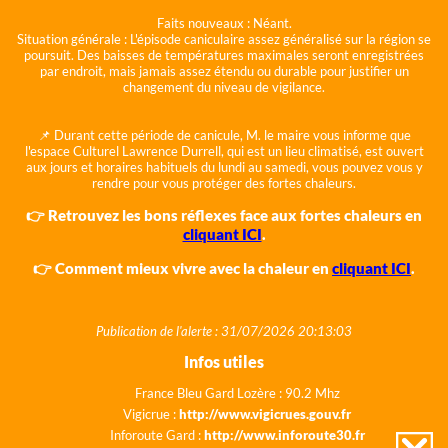
Faits nouveaux :
Néant.
Situation générale :
L'épisode caniculaire assez généralisé sur la région se
poursuit. Des baisses de températures maximales seront enregistrées
par endroit, mais jamais assez étendu ou durable pour justifier un
changement du niveau de vigilance.
📌 Durant cette période de canicule, M. le maire vous informe que
l'espace Culturel Lawrence Durrell, qui est un lieu climatisé, est ouvert
aux jours et horaires habituels du lundi au samedi, vous pouvez vous y
rendre pour vous protéger des fortes chaleurs.
👉 Retrouvez les bons réflexes face aux fortes chaleurs en
cliquant ICI
.
👉 Comment mieux vivre avec la chaleur en
cliquant ICI
.
Publication de l'alerte : 31/07/2026 20:13:03
Infos utiles
France Bleu Gard Lozère : 90.2 Mhz
Vigicrue :
http://www.vigicrues.gouv.fr
Inforoute Gard :
http://www.inforoute30.fr