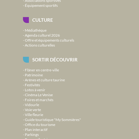
Associations sportives
Équipement sportifs
CULTURE
Médiathèque
Agenda culturel 2026
Offre et équipements culturels
Actions culturelles
SORTIR DÉCOUVRIR
Flâner en centre-ville
Patrimoine
Arènes et culture taurine
Festivités
Lotos à venir
Cinéma Le Venise
Foires et marchés
Vidourle
Voie verte
Ville fleurie
Guide touristique "My Sommières"
Office du tourisme
Plan interactif
Parkings