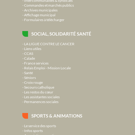
Intercommunalités & syndicats
Commandes et marchés publics
Archives municipales
Affichage municipal
Formulaires à télécharger
SOCIAL, SOLIDARITÉ SANTÉ
LA LIGUE CONTRE LE CANCER
Liens utiles
CCAS
Calade
France services
Relais Emploi - Mission Locale
Santé
Séniors
Croix rouge
Secours catholique
Les restos du cœur
Les assistantes sociales
Permanences sociales
SPORTS & ANIMATIONS
Le service des sports
Infos sports