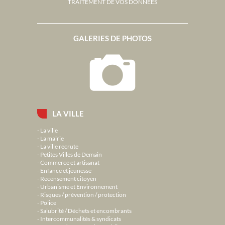
TRAITEMENT DE VOS DONNÉES
GALERIES DE PHOTOS
LA VILLE
La ville
La mairie
La ville recrute
Petites Villes de Demain
Commerce et artisanat
Enfance et jeunesse
Recensement citoyen
Urbanisme et Environnement
Risques / prévention / protection
Police
Salubrité / Déchets et encombrants
Intercommunalités & syndicats