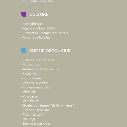
Équipement sportifs
CULTURE
Médiathèque
Agenda culturel 2026
Offre et équipements culturels
Actions culturelles
SORTIR DÉCOUVRIR
Flâner en centre-ville
Patrimoine
Arènes et culture taurine
Festivités
Lotos à venir
Cinéma Le Venise
Foires et marchés
Vidourle
Voie verte
Ville fleurie
Guide touristique "My Sommières"
Office du tourisme
Plan interactif
Parkings
Bornes électriques