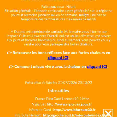
Faits nouveaux :
Néant
Situation générale :
L'épisode caniculaire assez généralisé sur la région se
poursuit au moins jusqu'en milieu de semaine, malgré une baisse
temporaire des températures maximales ce mardi.
📌 Durant cette période de canicule, M. le maire vous informe que
l'espace Culturel Lawrence Durrell, qui est un lieu climatisé, est ouvert
aux jours et horaires habituels du lundi au samedi, vous pouvez vous y
rendre pour vous protéger des fortes chaleurs.
👉 Retrouvez les bons réflexes face aux fortes chaleurs en
cliquant ICI
.
👉 Comment mieux vivre avec la chaleur en
cliquant ICI
.
Publication de l'alerte : 31/07/2026 20:13:03
Infos utiles
France Bleu Gard Lozère : 90.2 Mhz
Vigicrue :
http://www.vigicrues.gouv.fr
Inforoute Gard :
http://www.inforoute30.fr
Inforoute Hérault :
http://geo.herault.fr/inforoute/index.html