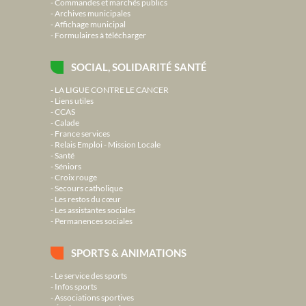
Commandes et marchés publics
Archives municipales
Affichage municipal
Formulaires à télécharger
SOCIAL, SOLIDARITÉ SANTÉ
LA LIGUE CONTRE LE CANCER
Liens utiles
CCAS
Calade
France services
Relais Emploi - Mission Locale
Santé
Séniors
Croix rouge
Secours catholique
Les restos du cœur
Les assistantes sociales
Permanences sociales
SPORTS & ANIMATIONS
Le service des sports
Infos sports
Associations sportives