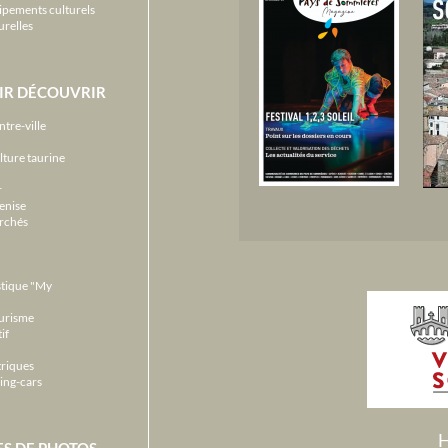
ipements culturels
urelles
IR DÉCOUVRIR
ntre-ville
lture taurine
r
enise
archés
stique "My
ourisme
if
triques
ing-cars
H
ES DE PHOTOS