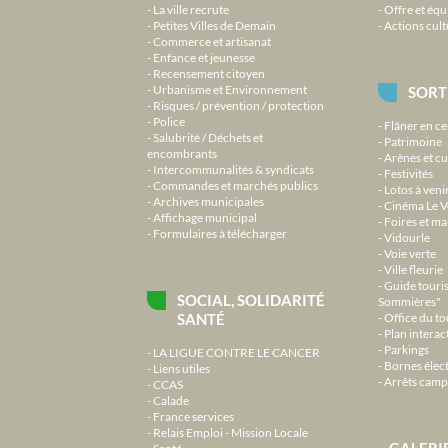
La ville recrute
Offre et équ
Petites Villes de Demain
Actions cult
Commerce et artisanat
Enfance et jeunesse
Recensement citoyen
Urbanisme et Environnement
SORT
Risques / prévention / protection
Police
Flâner en ce
Salubrité / Déchets et
Patrimoine
encombrants
Arènes et cu
Intercommunalités & syndicats
Festivités
Commandes et marchés publics
Lotos à veni
Archives municipales
Cinéma Le V
Affichage municipal
Foires et m
Formulaires à télécharger
Vidourle
Voie verte
Ville fleurie
Guide touri
SOCIAL, SOLIDARITÉ
Sommières"
SANTÉ
Office du t
Plan interact
Parkings
LA LIGUE CONTRE LE CANCER
Bornes élec
Liens utiles
Arrêts camp
CCAS
Calade
France services
Relais Emploi - Mission Locale
GALERI
Santé