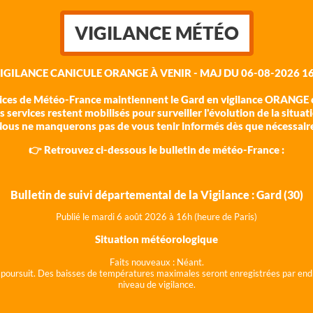
VIGILANCE MÉTÉO
VIGILANCE CANICULE ORANGE À VENIR - MAJ DU 06-08-2026 16
vices de Météo-France maintiennent le Gard en vigilance ORANGE c
 services restent mobilisés pour surveiller l'évolution de la situat
ous ne manquerons pas de vous tenir informés dès que nécessair
👉 Retrouvez ci-dessous le bulletin de météo-France :
Bulletin de suivi départemental de la Vigilance : Gard (30)
Publié le mardi 6 août 202
6 à 16h (heure de Paris)
Situation météorologique
Faits nouveaux :
Néant.
 se poursuit. Des baisses de températures maximales seront enregistrées par end
niveau de vigilance.