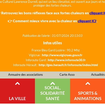
e Culturel Lawrence Durrell, qui est un lieu climatisé, est ouvert aux jours et 
protéger des fortes chaleurs.
 Retrouvez les bons réflexes face aux fortes chaleurs en
cliquant I
👉 Comment mieux vivre avec la chaleur en
cliquant ICI
.
Publication de l'alerte : 31/07/2026 20:13:03
Infos utiles
France Bleu Gard Lozère : 90.2 Mhz
Vigicrue :
http://www.vigicrues.gouv.fr
Inforoute Gard :
http://www.inforoute30.fr
Inforoute Hérault :
http://geo.herault.fr/inforoute/index.html
Annuaire des associations
Carte Asso
Actualités
SOCIAL,
SOLIDARITÉ
SPORTS &
LA VILLE
SANTÉ
ANIMATIONS