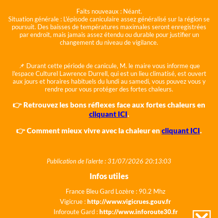
Faits nouveaux :
Néant.
Situation générale :
L'épisode caniculaire assez généralisé sur la région se
poursuit. Des baisses de températures maximales seront enregistrées
par endroit, mais jamais assez étendu ou durable pour justifier un
changement du niveau de vigilance.
📌 Durant cette période de canicule, M. le maire vous informe que
l'espace Culturel Lawrence Durrell, qui est un lieu climatisé, est ouvert
aux jours et horaires habituels du lundi au samedi, vous pouvez vous y
rendre pour vous protéger des fortes chaleurs.
👉 Retrouvez les bons réflexes face aux fortes chaleurs en
cliquant ICI
.
👉 Comment mieux vivre avec la chaleur en
cliquant ICI
.
Publication de l'alerte : 31/07/2026 20:13:03
Infos utiles
France Bleu Gard Lozère : 90.2 Mhz
Vigicrue :
http://www.vigicrues.gouv.fr
Inforoute Gard :
http://www.inforoute30.fr