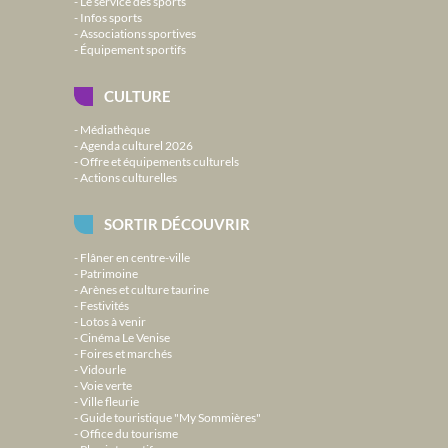
Le service des sports
Infos sports
Associations sportives
Équipement sportifs
CULTURE
Médiathèque
Agenda culturel 2026
Offre et équipements culturels
Actions culturelles
SORTIR DÉCOUVRIR
Flâner en centre-ville
Patrimoine
Arènes et culture taurine
Festivités
Lotos à venir
Cinéma Le Venise
Foires et marchés
Vidourle
Voie verte
Ville fleurie
Guide touristique "My Sommières"
Office du tourisme