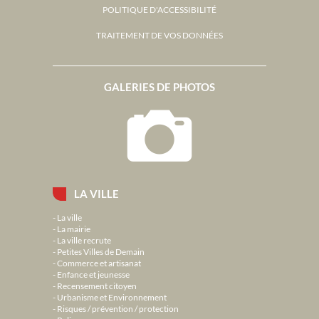
POLITIQUE D'ACCESSIBILITÉ
TRAITEMENT DE VOS DONNÉES
GALERIES DE PHOTOS
LA VILLE
La ville
La mairie
La ville recrute
Petites Villes de Demain
Commerce et artisanat
Enfance et jeunesse
Recensement citoyen
Urbanisme et Environnement
Risques / prévention / protection