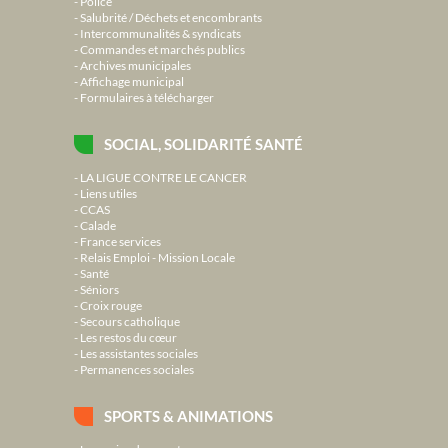
Police
Salubrité / Déchets et encombrants
Intercommunalités & syndicats
Commandes et marchés publics
Archives municipales
Affichage municipal
Formulaires à télécharger
SOCIAL, SOLIDARITÉ SANTÉ
LA LIGUE CONTRE LE CANCER
Liens utiles
CCAS
Calade
France services
Relais Emploi - Mission Locale
Santé
Séniors
Croix rouge
Secours catholique
Les restos du cœur
Les assistantes sociales
Permanences sociales
SPORTS & ANIMATIONS