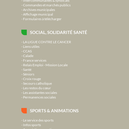
Intercommunalités & syndicats
Commandes et marchés publics
Archives municipales
Affichage municipal
Formulaires à télécharger
SOCIAL, SOLIDARITÉ SANTÉ
LA LIGUE CONTRE LE CANCER
Liens utiles
CCAS
Calade
France services
Relais Emploi - Mission Locale
Santé
Séniors
Croix rouge
Secours catholique
Les restos du cœur
Les assistantes sociales
Permanences sociales
SPORTS & ANIMATIONS
Le service des sports
Infos sports