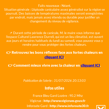
Faits nouveaux :
Néant.
Situation générale :
L'épisode caniculaire assez généralisé sur la région se
poursuit. Des baisses de températures maximales seront enregistrées
par endroit, mais jamais assez étendu ou durable pour justifier un
changement du niveau de vigilance.
📌 Durant cette période de canicule, M. le maire vous informe que
l'espace Culturel Lawrence Durrell, qui est un lieu climatisé, est ouvert
aux jours et horaires habituels du lundi au samedi, vous pouvez vous y
rendre pour vous protéger des fortes chaleurs.
👉 Retrouvez les bons réflexes face aux fortes chaleurs en
cliquant ICI
.
👉 Comment mieux vivre avec la chaleur en
cliquant ICI
.
Publication de l'alerte : 31/07/2026 20:13:03
Infos utiles
France Bleu Gard Lozère : 90.2 Mhz
Vigicrue :
http://www.vigicrues.gouv.fr
Inforoute Gard :
http://www.inforoute30.fr