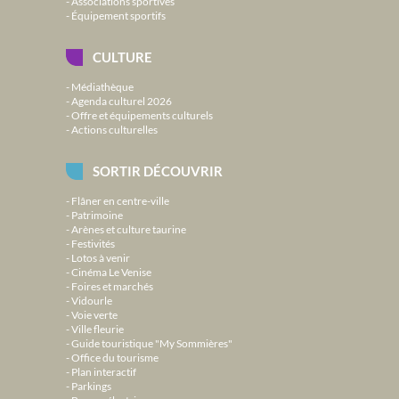
Associations sportives
Équipement sportifs
CULTURE
Médiathèque
Agenda culturel 2026
Offre et équipements culturels
Actions culturelles
SORTIR DÉCOUVRIR
Flâner en centre-ville
Patrimoine
Arènes et culture taurine
Festivités
Lotos à venir
Cinéma Le Venise
Foires et marchés
Vidourle
Voie verte
Ville fleurie
Guide touristique "My Sommières"
Office du tourisme
Plan interactif
Parkings