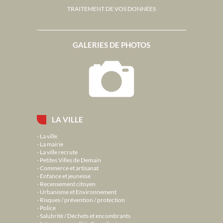
TRAITEMENT DE VOS DONNÉES
GALERIES DE PHOTOS
LA VILLE
La ville
La mairie
La ville recrute
Petites Villes de Demain
Commerce et artisanat
Enfance et jeunesse
Recensement citoyen
Urbanisme et Environnement
Risques / prévention / protection
Police
Salubrité / Déchets et encombrants