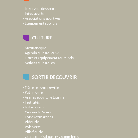
Le service des sports
Infos sports
Associations sportives
Équipement sportifs
CULTURE
Médiathèque
Agenda culturel 2026
Offre et équipements culturels
Actions culturelles
SORTIR DÉCOUVRIR
Flâner en centre-ville
Patrimoine
Arènes et culture taurine
Festivités
Lotos à venir
Cinéma Le Venise
Foires et marchés
Vidourle
Voie verte
Ville fleurie
Guide touristique "My Sommières"