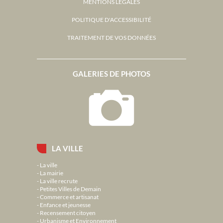
MENTIONS LÉGALES
POLITIQUE D'ACCESSIBILITÉ
TRAITEMENT DE VOS DONNÉES
GALERIES DE PHOTOS
LA VILLE
La ville
La mairie
La ville recrute
Petites Villes de Demain
Commerce et artisanat
Enfance et jeunesse
Recensement citoyen
Urbanisme et Environnement