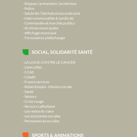
Risques / prévention / protection
Police
Salubrité / Déchets et encombrants
Intercommunalités & syndicats
Commandes et marchés publics
Archives municipales
Affichage municipal
Formulaires à télécharger
SOCIAL, SOLIDARITÉ SANTÉ
LA LIGUE CONTRE LE CANCER
Liens utiles
CCAS
Calade
France services
Relais Emploi - Mission Locale
Santé
Séniors
Croix rouge
Secours catholique
Les restos du cœur
Les assistantes sociales
Permanences sociales
SPORTS & ANIMATIONS