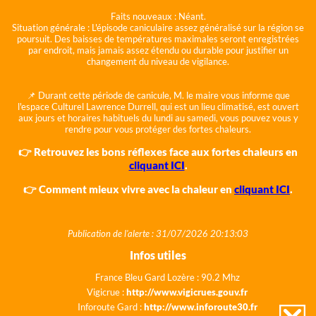
Faits nouveaux :
Néant.
Situation générale :
L'épisode caniculaire assez généralisé sur la région se
poursuit. Des baisses de températures maximales seront enregistrées
par endroit, mais jamais assez étendu ou durable pour justifier un
changement du niveau de vigilance.
📌 Durant cette période de canicule, M. le maire vous informe que
l'espace Culturel Lawrence Durrell, qui est un lieu climatisé, est ouvert
aux jours et horaires habituels du lundi au samedi, vous pouvez vous y
rendre pour vous protéger des fortes chaleurs.
👉 Retrouvez les bons réflexes face aux fortes chaleurs en
cliquant ICI
.
👉 Comment mieux vivre avec la chaleur en
cliquant ICI
.
Publication de l'alerte : 31/07/2026 20:13:03
Infos utiles
France Bleu Gard Lozère : 90.2 Mhz
Vigicrue :
http://www.vigicrues.gouv.fr
Inforoute Gard :
http://www.inforoute30.fr