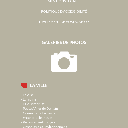
MENTIONS LÉGALES
POLITIQUE D'ACCESSIBILITÉ
TRAITEMENT DE VOS DONNÉES
GALERIES DE PHOTOS
LA VILLE
La ville
La mairie
La ville recrute
Petites Villes de Demain
Commerce et artisanat
Enfance et jeunesse
Recensement citoyen
Urbanisme et Environnement