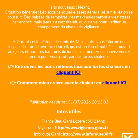
Faits nouveaux :
Néant.
Situation générale :
L'épisode caniculaire assez généralisé sur la région se
poursuit. Des baisses de températures maximales seront enregistrées
par endroit, mais jamais assez étendu ou durable pour justifier un
changement du niveau de vigilance.
📌 Durant cette période de canicule, M. le maire vous informe que
l'espace Culturel Lawrence Durrell, qui est un lieu climatisé, est ouvert
aux jours et horaires habituels du lundi au samedi, vous pouvez vous y
rendre pour vous protéger des fortes chaleurs.
👉 Retrouvez les bons réflexes face aux fortes chaleurs en
cliquant ICI
.
👉 Comment mieux vivre avec la chaleur en
cliquant ICI
.
Publication de l'alerte : 31/07/2026 20:13:03
Infos utiles
France Bleu Gard Lozère : 90.2 Mhz
Vigicrue :
http://www.vigicrues.gouv.fr
Inforoute Gard :
http://www.inforoute30.fr