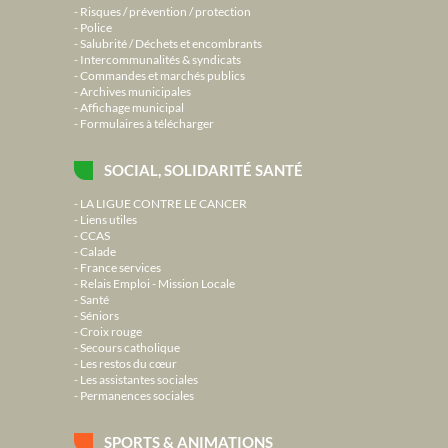
Risques / prévention / protection
Police
Salubrité / Déchets et encombrants
Intercommunalités & syndicats
Commandes et marchés publics
Archives municipales
Affichage municipal
Formulaires à télécharger
SOCIAL, SOLIDARITÉ SANTÉ
LA LIGUE CONTRE LE CANCER
Liens utiles
CCAS
Calade
France services
Relais Emploi - Mission Locale
Santé
Séniors
Croix rouge
Secours catholique
Les restos du cœur
Les assistantes sociales
Permanences sociales
SPORTS & ANIMATIONS