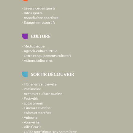
Le service des sports
Infos sports
Associations sportives
Équipement sportifs
CULTURE
Médiathèque
Agenda culturel 2026
Offre et équipements culturels
Actions culturelles
SORTIR DÉCOUVRIR
Flâner en centre-ville
Patrimoine
Arènes et culture taurine
Festivités
Lotos à venir
Cinéma Le Venise
Foires et marchés
Vidourle
Voie verte
Ville fleurie
Guide touristique "My Sommières"