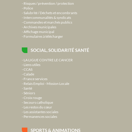
Risques / prévention / protection
Police
Salubrité / Déchets et encombrants
Intercommunalités & syndicats
Commandes et marchés publics
Archives municipales
Affichage municipal
Formulaires à télécharger
SOCIAL, SOLIDARITÉ SANTÉ
LA LIGUE CONTRE LE CANCER
Liens utiles
CCAS
Calade
France services
Relais Emploi - Mission Locale
Santé
Séniors
Croix rouge
Secours catholique
Les restos du cœur
Les assistantes sociales
Permanences sociales
SPORTS & ANIMATIONS