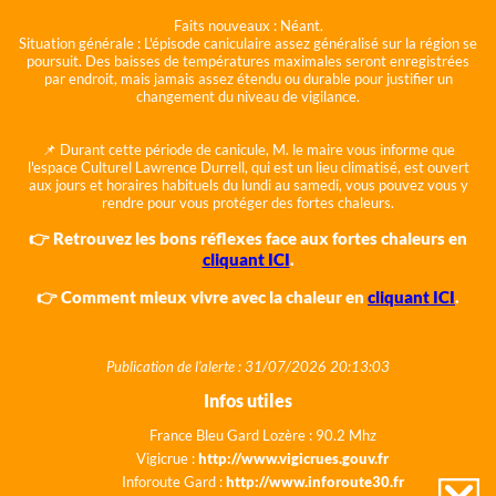
Faits nouveaux :
Néant.
Situation générale :
L'épisode caniculaire assez généralisé sur la région se
poursuit. Des baisses de températures maximales seront enregistrées
par endroit, mais jamais assez étendu ou durable pour justifier un
changement du niveau de vigilance.
📌 Durant cette période de canicule, M. le maire vous informe que
l'espace Culturel Lawrence Durrell, qui est un lieu climatisé, est ouvert
aux jours et horaires habituels du lundi au samedi, vous pouvez vous y
rendre pour vous protéger des fortes chaleurs.
👉 Retrouvez les bons réflexes face aux fortes chaleurs en
cliquant ICI
.
👉 Comment mieux vivre avec la chaleur en
cliquant ICI
.
Publication de l'alerte : 31/07/2026 20:13:03
Infos utiles
France Bleu Gard Lozère : 90.2 Mhz
Vigicrue :
http://www.vigicrues.gouv.fr
Inforoute Gard :
http://www.inforoute30.fr