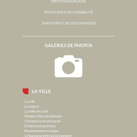
MENTIONS LÉGALES
POLITIQUE D'ACCESSIBILITÉ
TRAITEMENT DE VOS DONNÉES
GALERIES DE PHOTOS
LA VILLE
La ville
La mairie
La ville recrute
Petites Villes de Demain
Commerce et artisanat
Enfance et jeunesse
Recensement citoyen
Urbanisme et Environnement