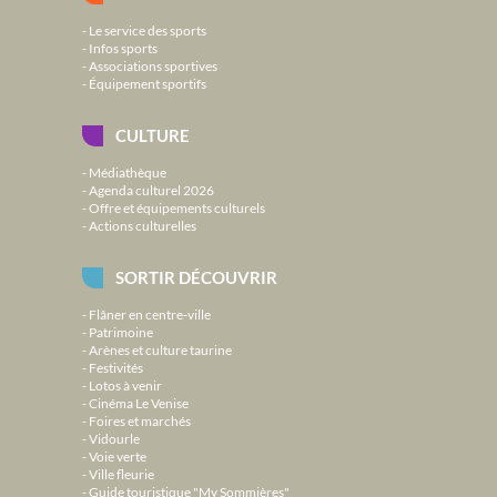
Le service des sports
Infos sports
Associations sportives
Équipement sportifs
CULTURE
Médiathèque
Agenda culturel 2026
Offre et équipements culturels
Actions culturelles
SORTIR DÉCOUVRIR
Flâner en centre-ville
Patrimoine
Arènes et culture taurine
Festivités
Lotos à venir
Cinéma Le Venise
Foires et marchés
Vidourle
Voie verte
Ville fleurie
Guide touristique "My Sommières"