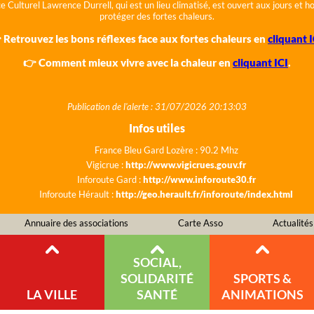
e Culturel Lawrence Durrell, qui est un lieu climatisé, est ouvert aux jours et 
protéger des fortes chaleurs.
 Retrouvez les bons réflexes face aux fortes chaleurs en
cliquant I
👉 Comment mieux vivre avec la chaleur en
cliquant ICI
.
Publication de l'alerte : 31/07/2026 20:13:03
Infos utiles
France Bleu Gard Lozère : 90.2 Mhz
Vigicrue :
http://www.vigicrues.gouv.fr
Inforoute Gard :
http://www.inforoute30.fr
Inforoute Hérault :
http://geo.herault.fr/inforoute/index.html
Annuaire des associations
Carte Asso
Actualités
SOCIAL,
SOLIDARITÉ
SPORTS &
LA VILLE
SANTÉ
ANIMATIONS