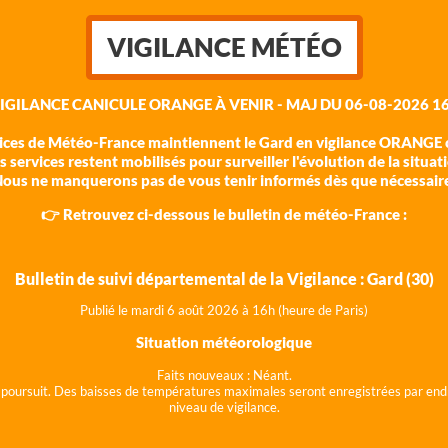
VIGILANCE MÉTÉO
VIGILANCE CANICULE ORANGE À VENIR - MAJ DU 06-08-2026 16
vices de Météo-France maintiennent le Gard en vigilance ORANGE c
 services restent mobilisés pour surveiller l'évolution de la situat
ous ne manquerons pas de vous tenir informés dès que nécessair
👉 Retrouvez ci-dessous le bulletin de météo-France :
Bulletin de suivi départemental de la Vigilance : Gard (30)
Publié le mardi 6 août 202
6 à 16h (heure de Paris)
Situation météorologique
Faits nouveaux :
Néant.
 se poursuit. Des baisses de températures maximales seront enregistrées par end
niveau de vigilance.