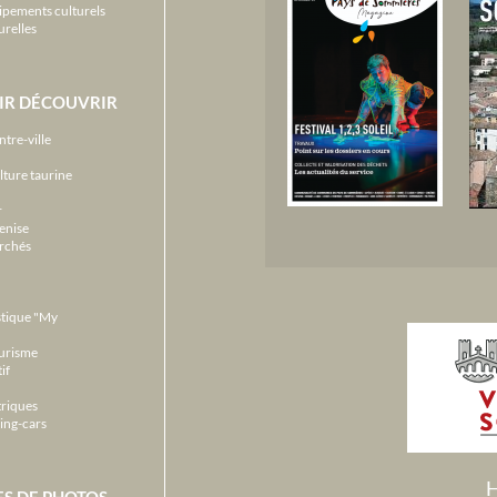
ipements culturels
urelles
IR DÉCOUVRIR
ntre-ville
lture taurine
r
enise
archés
stique "My
ourisme
if
triques
ing-cars
H
ES DE PHOTOS