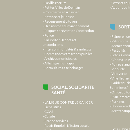
La ville recrute
Offre et équ
Petites Villes de Demain
Actions cult
Commerce et artisanat
Enfance et jeunesse
Recensement citoyen
Urbanisme et Environnement
SORT
Risques / prévention / protection
Police
Flâner en ce
Salubrité / Déchets et
Patrimoine
encombrants
Arènes et cu
Intercommunalités & syndicats
Festivités
Commandes et marchés publics
Lotos à veni
Archives municipales
Cinéma Le V
Affichage municipal
Foires et m
Formulaires à télécharger
Vidourle
Voie verte
Ville fleurie
Guide touri
SOCIAL, SOLIDARITÉ
Sommières"
SANTÉ
Office du t
Plan interact
Parkings
LA LIGUE CONTRE LE CANCER
Bornes élec
Liens utiles
Arrêts camp
CCAS
Calade
France services
Relais Emploi - Mission Locale
GALERI
Santé