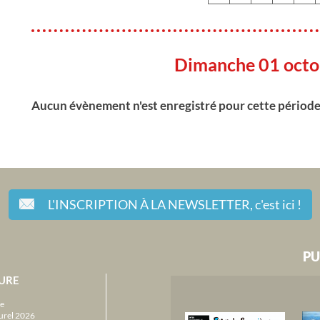
Dimanche 01 octo
Aucun évènement n'est enregistré pour cette périod
L'INSCRIPTION À LA NEWSLETTER,
c'est ici !
PU
URE
e
urel 2026