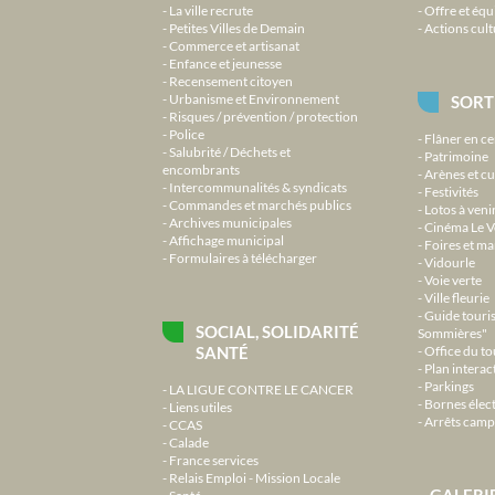
La ville recrute
Offre et équ
Petites Villes de Demain
Actions cult
Commerce et artisanat
Enfance et jeunesse
Recensement citoyen
Urbanisme et Environnement
SORT
Risques / prévention / protection
Police
Flâner en ce
Salubrité / Déchets et
Patrimoine
encombrants
Arènes et cu
Intercommunalités & syndicats
Festivités
Commandes et marchés publics
Lotos à veni
Archives municipales
Cinéma Le V
Affichage municipal
Foires et m
Formulaires à télécharger
Vidourle
Voie verte
Ville fleurie
Guide touri
SOCIAL, SOLIDARITÉ
Sommières"
SANTÉ
Office du t
Plan interact
Parkings
LA LIGUE CONTRE LE CANCER
Bornes élec
Liens utiles
Arrêts camp
CCAS
Calade
France services
Relais Emploi - Mission Locale
GALERI
Santé