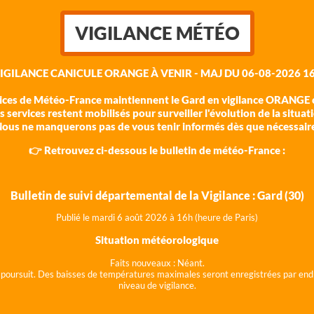
VIGILANCE MÉTÉO
VIGILANCE CANICULE ORANGE À VENIR - MAJ DU 06-08-2026 16
vices de Météo-France maintiennent le Gard en vigilance ORANGE c
 services restent mobilisés pour surveiller l'évolution de la situat
ous ne manquerons pas de vous tenir informés dès que nécessair
👉 Retrouvez ci-dessous le bulletin de météo-France :
Bulletin de suivi départemental de la Vigilance : Gard (30)
Publié le mardi 6 août 202
6 à 16h (heure de Paris)
Situation météorologique
Faits nouveaux :
Néant.
 se poursuit. Des baisses de températures maximales seront enregistrées par end
niveau de vigilance.