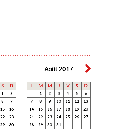
7
Août 2017
S
D
L
M
M
J
V
S
D
1
2
1
2
3
4
5
6
8
9
7
8
9
10
11
12
13
15
16
14
15
16
17
18
19
20
22
23
21
22
23
24
25
26
27
29
30
28
29
30
31