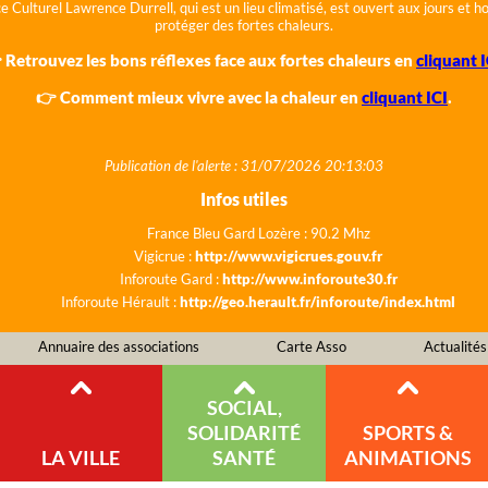
e Culturel Lawrence Durrell, qui est un lieu climatisé, est ouvert aux jours et 
protéger des fortes chaleurs.
 Retrouvez les bons réflexes face aux fortes chaleurs en
cliquant I
👉 Comment mieux vivre avec la chaleur en
cliquant ICI
.
Publication de l'alerte : 31/07/2026 20:13:03
Infos utiles
France Bleu Gard Lozère : 90.2 Mhz
Vigicrue :
http://www.vigicrues.gouv.fr
Inforoute Gard :
http://www.inforoute30.fr
Inforoute Hérault :
http://geo.herault.fr/inforoute/index.html
Annuaire des associations
Carte Asso
Actualités
SOCIAL,
SOLIDARITÉ
SPORTS &
LA VILLE
SANTÉ
ANIMATIONS