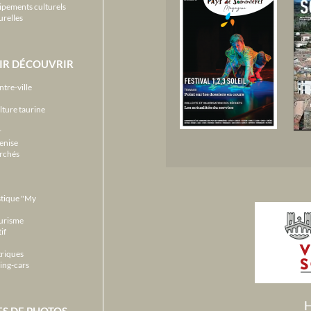
ipements culturels
urelles
IR DÉCOUVRIR
ntre-ville
lture taurine
r
enise
archés
stique "My
ourisme
if
triques
ing-cars
H
ES DE PHOTOS