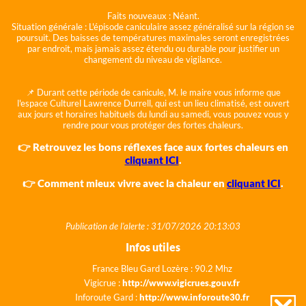
Faits nouveaux :
Néant.
Situation générale :
L'épisode caniculaire assez généralisé sur la région se
poursuit. Des baisses de températures maximales seront enregistrées
par endroit, mais jamais assez étendu ou durable pour justifier un
changement du niveau de vigilance.
📌 Durant cette période de canicule, M. le maire vous informe que
l'espace Culturel Lawrence Durrell, qui est un lieu climatisé, est ouvert
aux jours et horaires habituels du lundi au samedi, vous pouvez vous y
rendre pour vous protéger des fortes chaleurs.
👉 Retrouvez les bons réflexes face aux fortes chaleurs en
cliquant ICI
.
👉 Comment mieux vivre avec la chaleur en
cliquant ICI
.
Publication de l'alerte : 31/07/2026 20:13:03
Infos utiles
France Bleu Gard Lozère : 90.2 Mhz
Vigicrue :
http://www.vigicrues.gouv.fr
Inforoute Gard :
http://www.inforoute30.fr