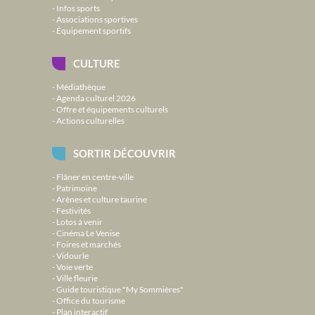
Infos sports
Associations sportives
Équipement sportifs
CULTURE
Médiathèque
Agenda culturel 2026
Offre et équipements culturels
Actions culturelles
SORTIR DÉCOUVRIR
Flâner en centre-ville
Patrimoine
Arènes et culture taurine
Festivités
Lotos à venir
Cinéma Le Venise
Foires et marchés
Vidourle
Voie verte
Ville fleurie
Guide touristique "My Sommières"
Office du tourisme
Plan interactif