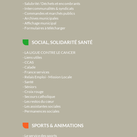
Salubrité / Déchets et encombrants
Intercommunalités & syndicats
Commandes et marchés publics
Archives municipales
Affichage municipal
Formulaires à télécharger
SOCIAL, SOLIDARITÉ SANTÉ
LA LIGUE CONTRE LE CANCER
Liens utiles
CCAS
Calade
France services
Relais Emploi - Mission Locale
Santé
Séniors
Croix rouge
Secours catholique
Les restos du cœur
Les assistantes sociales
Permanences sociales
SPORTS & ANIMATIONS
Le service des sports