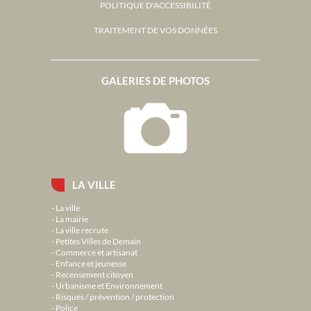
POLITIQUE D'ACCESSIBILITÉ
TRAITEMENT DE VOS DONNÉES
GALERIES DE PHOTOS
LA VILLE
La ville
La mairie
La ville recrute
Petites Villes de Demain
Commerce et artisanat
Enfance et jeunesse
Recensement citoyen
Urbanisme et Environnement
Risques / prévention / protection
Police