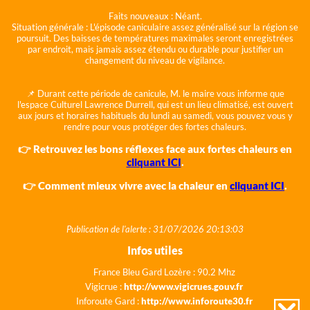
Faits nouveaux :
Néant.
Situation générale :
L'épisode caniculaire assez généralisé sur la région se
poursuit. Des baisses de températures maximales seront enregistrées
par endroit, mais jamais assez étendu ou durable pour justifier un
changement du niveau de vigilance.
📌 Durant cette période de canicule, M. le maire vous informe que
l'espace Culturel Lawrence Durrell, qui est un lieu climatisé, est ouvert
aux jours et horaires habituels du lundi au samedi, vous pouvez vous y
rendre pour vous protéger des fortes chaleurs.
👉 Retrouvez les bons réflexes face aux fortes chaleurs en
cliquant ICI
.
👉 Comment mieux vivre avec la chaleur en
cliquant ICI
.
Publication de l'alerte : 31/07/2026 20:13:03
Infos utiles
France Bleu Gard Lozère : 90.2 Mhz
Vigicrue :
http://www.vigicrues.gouv.fr
Inforoute Gard :
http://www.inforoute30.fr