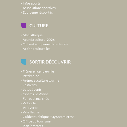
Infos sports
Associations sportives
Équipement sportifs
CULTURE
Médiathèque
Agenda culturel 2026
Offre et équipements culturels
Actions culturelles
SORTIR DÉCOUVRIR
Flâner en centre-ville
Patrimoine
Arènes et culture taurine
Festivités
Lotos à venir
Cinéma Le Venise
Foires et marchés
Vidourle
Voie verte
Ville fleurie
Guide touristique "My Sommières"
Office du tourisme
Plan interactif