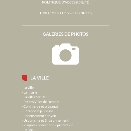
POLITIQUE D'ACCESSIBILITÉ
TRAITEMENT DE VOS DONNÉES
GALERIES DE PHOTOS
LA VILLE
La ville
La mairie
La ville recrute
Petites Villes de Demain
Commerce et artisanat
Enfance et jeunesse
Recensement citoyen
Urbanisme et Environnement
Risques / prévention / protection
Police