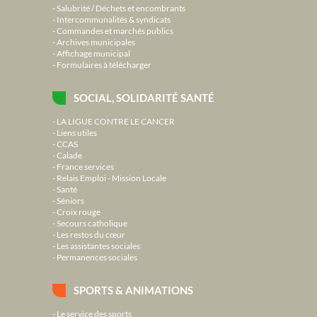
Salubrité / Déchets et encombrants
Intercommunalités & syndicats
Commandes et marchés publics
Archives municipales
Affichage municipal
Formulaires à télécharger
SOCIAL, SOLIDARITÉ SANTÉ
LA LIGUE CONTRE LE CANCER
Liens utiles
CCAS
Calade
France services
Relais Emploi - Mission Locale
Santé
Séniors
Croix rouge
Secours catholique
Les restos du cœur
Les assistantes sociales
Permanences sociales
SPORTS & ANIMATIONS
Le service des sports