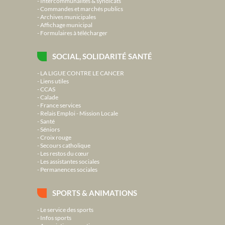
Intercommunalités & syndicats
Commandes et marchés publics
Archives municipales
Affichage municipal
Formulaires à télécharger
SOCIAL, SOLIDARITÉ SANTÉ
LA LIGUE CONTRE LE CANCER
Liens utiles
CCAS
Calade
France services
Relais Emploi - Mission Locale
Santé
Séniors
Croix rouge
Secours catholique
Les restos du cœur
Les assistantes sociales
Permanences sociales
SPORTS & ANIMATIONS
Le service des sports
Infos sports