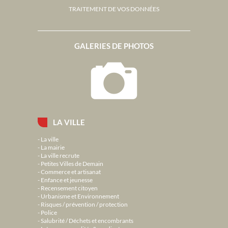
TRAITEMENT DE VOS DONNÉES
GALERIES DE PHOTOS
LA VILLE
La ville
La mairie
La ville recrute
Petites Villes de Demain
Commerce et artisanat
Enfance et jeunesse
Recensement citoyen
Urbanisme et Environnement
Risques / prévention / protection
Police
Salubrité / Déchets et encombrants