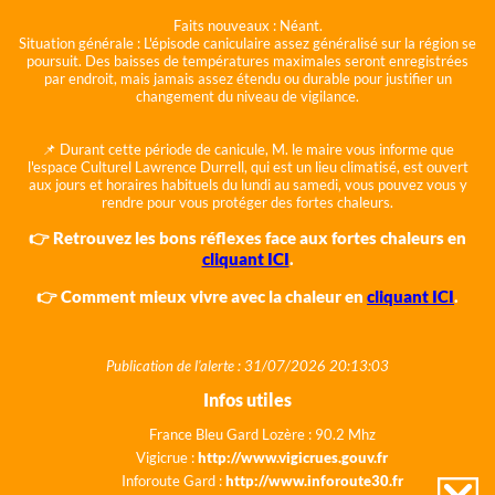
Faits nouveaux :
Néant.
Situation générale :
L'épisode caniculaire assez généralisé sur la région se
poursuit. Des baisses de températures maximales seront enregistrées
par endroit, mais jamais assez étendu ou durable pour justifier un
changement du niveau de vigilance.
📌 Durant cette période de canicule, M. le maire vous informe que
l'espace Culturel Lawrence Durrell, qui est un lieu climatisé, est ouvert
aux jours et horaires habituels du lundi au samedi, vous pouvez vous y
rendre pour vous protéger des fortes chaleurs.
👉 Retrouvez les bons réflexes face aux fortes chaleurs en
cliquant ICI
.
👉 Comment mieux vivre avec la chaleur en
cliquant ICI
.
Publication de l'alerte : 31/07/2026 20:13:03
Infos utiles
France Bleu Gard Lozère : 90.2 Mhz
Vigicrue :
http://www.vigicrues.gouv.fr
Inforoute Gard :
http://www.inforoute30.fr