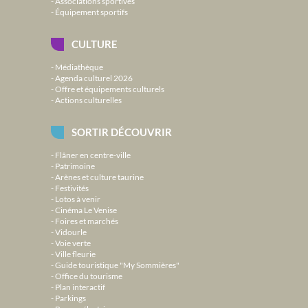
Associations sportives
Équipement sportifs
CULTURE
Médiathèque
Agenda culturel 2026
Offre et équipements culturels
Actions culturelles
SORTIR DÉCOUVRIR
Flâner en centre-ville
Patrimoine
Arènes et culture taurine
Festivités
Lotos à venir
Cinéma Le Venise
Foires et marchés
Vidourle
Voie verte
Ville fleurie
Guide touristique "My Sommières"
Office du tourisme
Plan interactif
Parkings