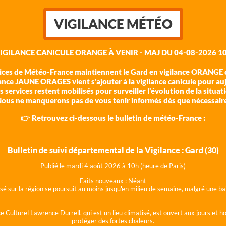
VIGILANCE MÉTÉO
VIGILANCE CANICULE ORANGE À VENIR - MAJ DU 04-08-2026 10
vices de Météo-France maintiennent le Gard en vigilance ORANGE c
ance JAUNE ORAGES vient s'ajouter à la vigilance canicule pour au
 services restent mobilisés pour surveiller l'évolution de la situat
ous ne manquerons pas de vous tenir informés dès que nécessair
👉 Retrouvez ci-dessous le bulletin de météo-France :
Bulletin de suivi départemental de la Vigilance : Gard (30)
Publié le mardi 4 août 202
6 à 10h (heure de Paris)
Faits nouveaux :
Néant
lisé sur la région se poursuit au moins jusqu'en milieu de semaine, malgré une
e Culturel Lawrence Durrell, qui est un lieu climatisé, est ouvert aux jours et 
protéger des fortes chaleurs.