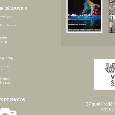
IR DÉCOUVRIR
ntre-ville
lture taurine
r
enise
archés
stique "My
ourisme
if
triques
ing-cars
H
ES DE PHOTOS
27 quai Frédé
30252 