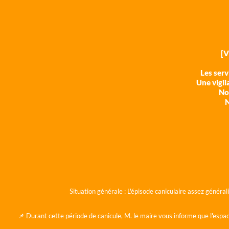
[
Les ser
Une vigil
Nos
N
Situation générale :
L'épisode caniculaire assez généra
📌 Durant cette période de canicule, M. le maire vous informe que l'espac