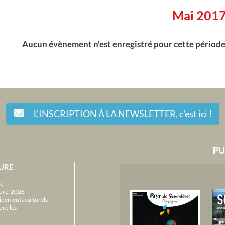
Mai 201
Aucun évènement n'est enregistré pour cette périod
L'INSCRIPTION À LA NEWSLETTER,
c'est ici !
PU
URE
e
urel 2026
ipements culturels
urelles