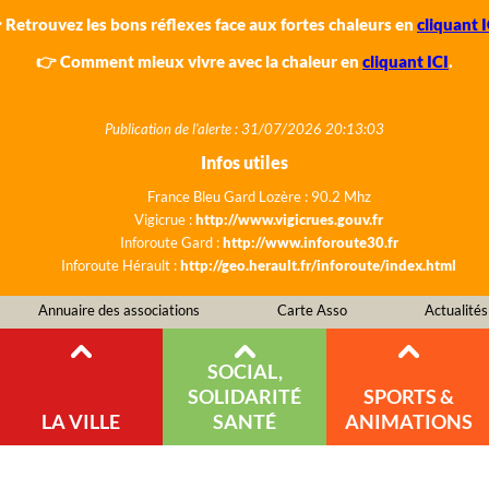
 Retrouvez les bons réflexes face aux fortes chaleurs en
cliquant I
👉 Comment mieux vivre avec la chaleur en
cliquant ICI
.
Publication de l'alerte : 31/07/2026 20:13:03
Infos utiles
France Bleu Gard Lozère : 90.2 Mhz
Vigicrue :
http://www.vigicrues.gouv.fr
Inforoute Gard :
http://www.inforoute30.fr
Inforoute Hérault :
http://geo.herault.fr/inforoute/index.html
Annuaire des associations
Carte Asso
Actualités
SOCIAL,
SOLIDARITÉ
SPORTS &
LA VILLE
SANTÉ
ANIMATIONS