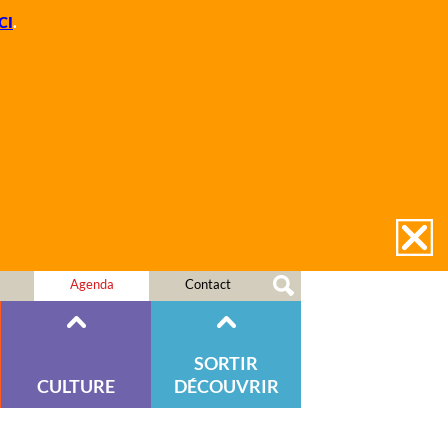
CI
.
Agenda
Contact
SORTIR
CULTURE
DÉCOUVRIR