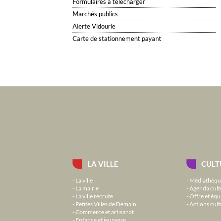
Formulaires à télécharger
Marchés publics
Alerte Vidourle
Carte de stationnement payant
LA VILLE
CULT
La ville
Médiathèqu
La mairie
Agenda cult
La ville recrute
Offre et équ
Petites Villes de Demain
Actions cult
Commerce et artisanat
Enfance et jeunesse