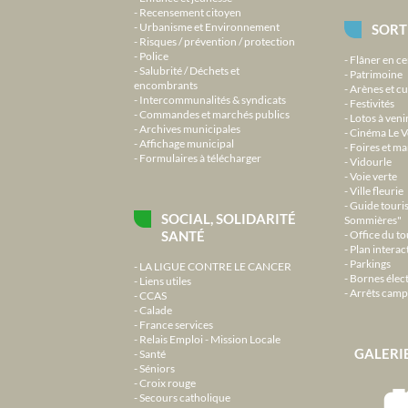
Recensement citoyen
Urbanisme et Environnement
SORT
Risques / prévention / protection
Police
Flâner en ce
Salubrité / Déchets et
Patrimoine
encombrants
Arènes et cu
Intercommunalités & syndicats
Festivités
Commandes et marchés publics
Lotos à veni
Archives municipales
Cinéma Le V
Affichage municipal
Foires et m
Formulaires à télécharger
Vidourle
Voie verte
Ville fleurie
Guide touri
SOCIAL, SOLIDARITÉ
Sommières"
SANTÉ
Office du t
Plan interact
Parkings
LA LIGUE CONTRE LE CANCER
Bornes élec
Liens utiles
Arrêts camp
CCAS
Calade
France services
Relais Emploi - Mission Locale
GALERI
Santé
Séniors
Croix rouge
Secours catholique