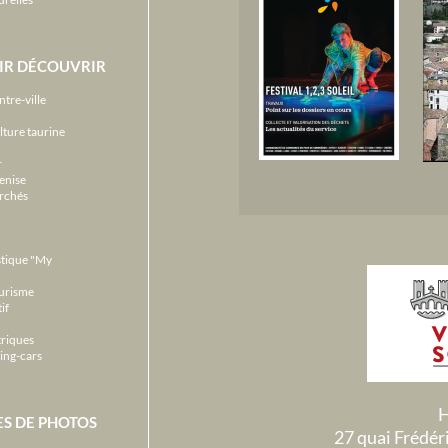
IR DÉCOUVRIR
ntre-ville
lture taurine
r
enise
archés
stique "My
ourisme
if
triques
ing-cars
H
ES DE PHOTOS
27 quai Frédé