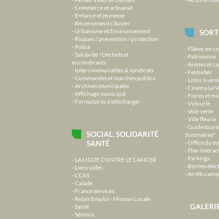
Commerce et artisanat
Enfance et jeunesse
Recensement citoyen
Urbanisme et Environnement
SORT
Risques / prévention / protection
Police
Flâner en ce
Salubrité / Déchets et
Patrimoine
encombrants
Arènes et cu
Intercommunalités & syndicats
Festivités
Commandes et marchés publics
Lotos à veni
Archives municipales
Cinéma Le V
Affichage municipal
Foires et m
Formulaires à télécharger
Vidourle
Voie verte
Ville fleurie
Guide touri
SOCIAL, SOLIDARITÉ
Sommières"
SANTÉ
Office du t
Plan interact
Parkings
LA LIGUE CONTRE LE CANCER
Bornes élec
Liens utiles
Arrêts camp
CCAS
Calade
France services
Relais Emploi - Mission Locale
GALERI
Santé
Séniors