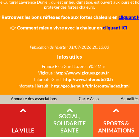
e Culturel Lawrence Durrell, qui est un lieu climatisé, est ouvert aux jours et 
protéger des fortes chaleurs.
 Retrouvez les bons réflexes face aux fortes chaleurs en
cliquant I
👉 Comment mieux vivre avec la chaleur en
cliquant ICI
.
Publication de l'alerte : 31/07/2026 20:13:03
Infos utiles
France Bleu Gard Lozère : 90.2 Mhz
Vigicrue :
http://www.vigicrues.gouv.fr
Inforoute Gard :
http://www.inforoute30.fr
Inforoute Hérault :
http://geo.herault.fr/inforoute/index.html
Annuaire des associations
Carte Asso
Actualités
SOCIAL,
SOLIDARITÉ
SPORTS &
LA VILLE
SANTÉ
ANIMATIONS