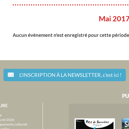
Mai 201
Aucun évènement n'est enregistré pour cette périod
L'INSCRIPTION À LA NEWSLETTER,
c'est ici !
PU
URE
e
urel 2026
ipements culturels
urelles