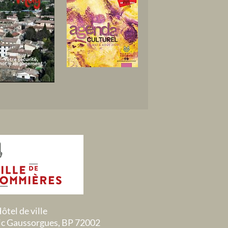
ôtel de ville
ric Gaussorgues, BP 72002