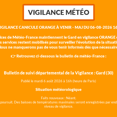
VIGILANCE MÉTÉO
VIGILANCE CANICULE ORANGE À VENIR - MAJ DU 06-08-2026 16
vices de Météo-France maintiennent le Gard en vigilance ORANGE c
 services restent mobilisés pour surveiller l'évolution de la situat
ous ne manquerons pas de vous tenir informés dès que nécessair
👉 Retrouvez ci-dessous le bulletin de météo-France :
Bulletin de suivi départemental de la Vigilance : Gard (30)
Publié le mardi 6 août 202
6 à 16h (heure de Paris)
Situation météorologique
Faits nouveaux :
Néant.
 se poursuit. Des baisses de températures maximales seront enregistrées par end
niveau de vigilance.