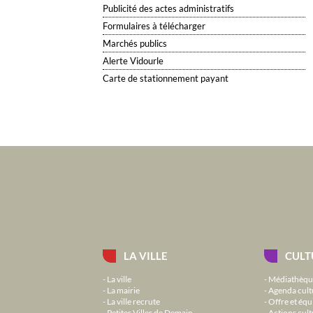
Publicité des actes administratifs
Formulaires à télécharger
Marchés publics
Alerte Vidourle
Carte de stationnement payant
LA VILLE
CULT
La ville
Médiathèqu
La mairie
Agenda cult
La ville recrute
Offre et équ
Petites Villes de Demain
Actions cult