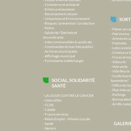
Commerce et artisanat
Enfance et jeunesse
Recensement citoyen
Urbanisme et Environnement
SORT
Risques / prévention / protection
Police
Flâner en ce
Salubrité / Déchets et
Patrimoine
encombrants
Arènes et cu
Intercommunalités & syndicats
Festivités
Commandes et marchés publics
Lotos à veni
Archives municipales
Cinéma Le V
Affichage municipal
Foires et m
Formulaires à télécharger
Vidourle
Voie verte
Ville fleurie
Guide touri
SOCIAL, SOLIDARITÉ
Sommières"
SANTÉ
Office du t
Plan interact
Parkings
LA LIGUE CONTRE LE CANCER
Bornes élec
Liens utiles
Arrêts camp
CCAS
Calade
France services
Relais Emploi - Mission Locale
GALERI
Santé
Séniors