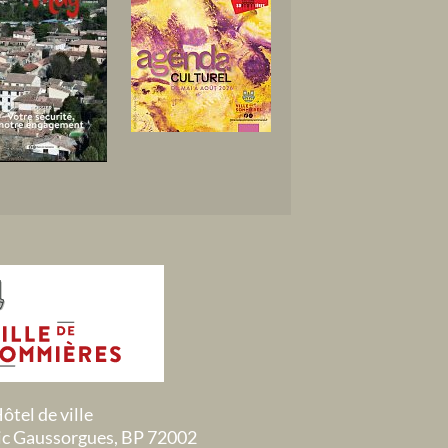
ôtel de ville
ric Gaussorgues, BP 72002