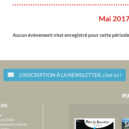
Mai 201
Aucun évènement n'est enregistré pour cette périod
L'INSCRIPTION À LA NEWSLETTER,
c'est ici !
PU
URE
e
urel 2026
ipements culturels
urelles