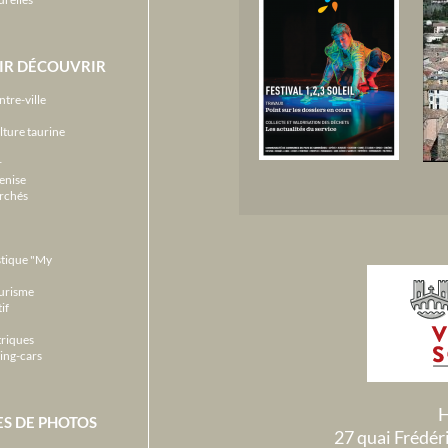
IR DÉCOUVRIR
ntre-ville
lture taurine
r
enise
archés
stique "My
ourisme
if
triques
ing-cars
H
ES DE PHOTOS
27 quai Frédé