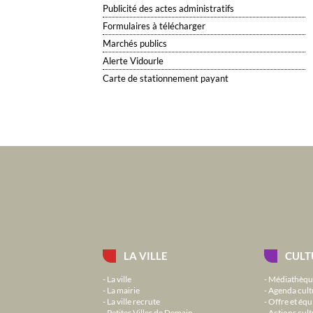
Publicité des actes administratifs
Formulaires à télécharger
Marchés publics
Alerte Vidourle
Carte de stationnement payant
LA VILLE
CULT
La ville
Médiathèqu
La mairie
Agenda cult
La ville recrute
Offre et équ
Petites Villes de Demain
Actions cult