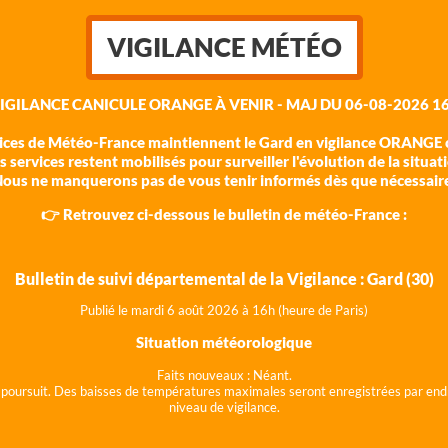
VIGILANCE MÉTÉO
VIGILANCE CANICULE ORANGE À VENIR - MAJ DU 06-08-2026 16
vices de Météo-France maintiennent le Gard en vigilance ORANGE c
 services restent mobilisés pour surveiller l'évolution de la situat
ous ne manquerons pas de vous tenir informés dès que nécessair
👉 Retrouvez ci-dessous le bulletin de météo-France :
Bulletin de suivi départemental de la Vigilance : Gard (30)
Publié le mardi 6 août 202
6 à 16h (heure de Paris)
Situation météorologique
Faits nouveaux :
Néant.
 se poursuit. Des baisses de températures maximales seront enregistrées par end
niveau de vigilance.