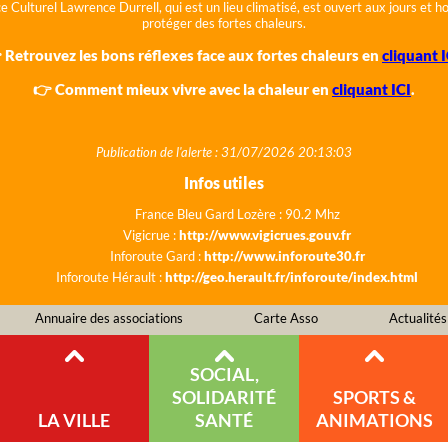
e Culturel Lawrence Durrell, qui est un lieu climatisé, est ouvert aux jours et 
protéger des fortes chaleurs.
 Retrouvez les bons réflexes face aux fortes chaleurs en
cliquant I
👉 Comment mieux vivre avec la chaleur en
cliquant ICI
.
Publication de l'alerte : 31/07/2026 20:13:03
Infos utiles
France Bleu Gard Lozère : 90.2 Mhz
Vigicrue :
http://www.vigicrues.gouv.fr
Inforoute Gard :
http://www.inforoute30.fr
Inforoute Hérault :
http://geo.herault.fr/inforoute/index.html
Annuaire des associations
Carte Asso
Actualités
SOCIAL,
SOLIDARITÉ
SPORTS &
LA VILLE
SANTÉ
ANIMATIONS