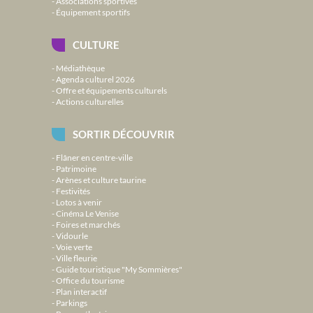
Associations sportives
Équipement sportifs
CULTURE
Médiathèque
Agenda culturel 2026
Offre et équipements culturels
Actions culturelles
SORTIR DÉCOUVRIR
Flâner en centre-ville
Patrimoine
Arènes et culture taurine
Festivités
Lotos à venir
Cinéma Le Venise
Foires et marchés
Vidourle
Voie verte
Ville fleurie
Guide touristique "My Sommières"
Office du tourisme
Plan interactif
Parkings