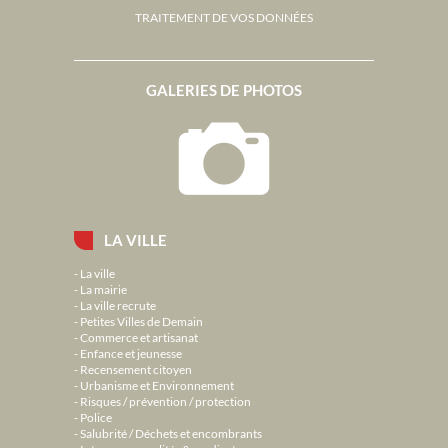
TRAITEMENT DE VOS DONNÉES
GALERIES DE PHOTOS
LA VILLE
La ville
La mairie
La ville recrute
Petites Villes de Demain
Commerce et artisanat
Enfance et jeunesse
Recensement citoyen
Urbanisme et Environnement
Risques / prévention / protection
Police
Salubrité / Déchets et encombrants