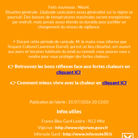
Faits nouveaux :
Néant.
Situation générale :
L'épisode caniculaire assez généralisé sur la région se
poursuit. Des baisses de températures maximales seront enregistrées
par endroit, mais jamais assez étendu ou durable pour justifier un
changement du niveau de vigilance.
📌 Durant cette période de canicule, M. le maire vous informe que
l'espace Culturel Lawrence Durrell, qui est un lieu climatisé, est ouvert
aux jours et horaires habituels du lundi au samedi, vous pouvez vous y
rendre pour vous protéger des fortes chaleurs.
👉 Retrouvez les bons réflexes face aux fortes chaleurs en
cliquant ICI
.
👉 Comment mieux vivre avec la chaleur en
cliquant ICI
.
Publication de l'alerte : 31/07/2026 20:13:03
Infos utiles
France Bleu Gard Lozère : 90.2 Mhz
Vigicrue :
http://www.vigicrues.gouv.fr
Inforoute Gard :
http://www.inforoute30.fr