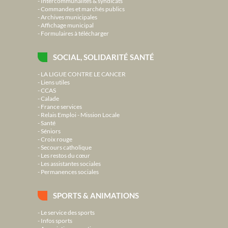
Intercommunalités & syndicats
Commandes et marchés publics
Archives municipales
Affichage municipal
Formulaires à télécharger
SOCIAL, SOLIDARITÉ SANTÉ
LA LIGUE CONTRE LE CANCER
Liens utiles
CCAS
Calade
France services
Relais Emploi - Mission Locale
Santé
Séniors
Croix rouge
Secours catholique
Les restos du cœur
Les assistantes sociales
Permanences sociales
SPORTS & ANIMATIONS
Le service des sports
Infos sports