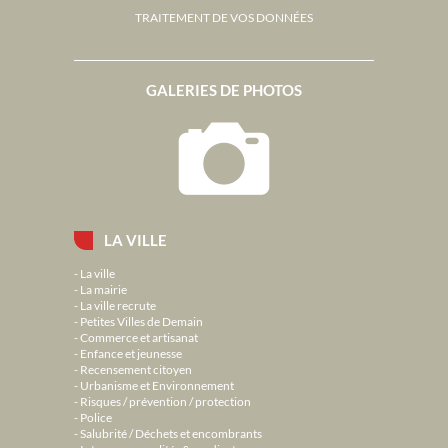
TRAITEMENT DE VOS DONNÉES
GALERIES DE PHOTOS
LA VILLE
La ville
La mairie
La ville recrute
Petites Villes de Demain
Commerce et artisanat
Enfance et jeunesse
Recensement citoyen
Urbanisme et Environnement
Risques / prévention / protection
Police
Salubrité / Déchets et encombrants