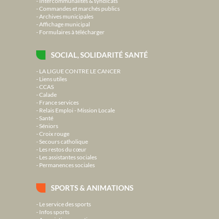
Intercommunalités & syndicats
Commandes et marchés publics
Archives municipales
Affichage municipal
Formulaires à télécharger
SOCIAL, SOLIDARITÉ SANTÉ
LA LIGUE CONTRE LE CANCER
Liens utiles
CCAS
Calade
France services
Relais Emploi - Mission Locale
Santé
Séniors
Croix rouge
Secours catholique
Les restos du cœur
Les assistantes sociales
Permanences sociales
SPORTS & ANIMATIONS
Le service des sports
Infos sports