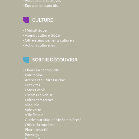
Associations sportives
Équipement sportifs
CULTURE
Médiathèque
Agenda culturel 2026
Offre et équipements culturels
Actions culturelles
SORTIR DÉCOUVRIR
Flâner en centre-ville
Patrimoine
Arènes et culture taurine
Festivités
Lotos à venir
Cinéma Le Venise
Foires et marchés
Vidourle
Voie verte
Ville fleurie
Guide touristique "My Sommières"
Office du tourisme
Plan interactif
Parkings