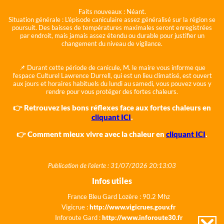
Faits nouveaux :
Néant.
Situation générale :
L'épisode caniculaire assez généralisé sur la région se
poursuit. Des baisses de températures maximales seront enregistrées
par endroit, mais jamais assez étendu ou durable pour justifier un
changement du niveau de vigilance.
📌 Durant cette période de canicule, M. le maire vous informe que
l'espace Culturel Lawrence Durrell, qui est un lieu climatisé, est ouvert
aux jours et horaires habituels du lundi au samedi, vous pouvez vous y
rendre pour vous protéger des fortes chaleurs.
👉 Retrouvez les bons réflexes face aux fortes chaleurs en
cliquant ICI
.
👉 Comment mieux vivre avec la chaleur en
cliquant ICI
.
Publication de l'alerte : 31/07/2026 20:13:03
Infos utiles
France Bleu Gard Lozère : 90.2 Mhz
Vigicrue :
http://www.vigicrues.gouv.fr
Inforoute Gard :
http://www.inforoute30.fr