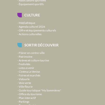
Associations sportives
Équipement sportifs
CULTURE
Médiathèque
Agenda culturel 2026
Offre et équipements culturels
Actions culturelles
SORTIR DÉCOUVRIR
Flâner en centre-ville
Patrimoine
Arènes et culture taurine
Festivités
Lotos à venir
Cinéma Le Venise
Foires et marchés
Vidourle
Voie verte
Ville fleurie
Guide touristique "My Sommières"
Office du tourisme
Plan interactif
Parkings