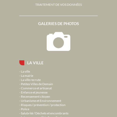
TRAITEMENT DE VOS DONNÉES
GALERIES DE PHOTOS
LA VILLE
La ville
La mairie
La ville recrute
Petites Villes de Demain
Commerce et artisanat
Enfance et jeunesse
Recensement citoyen
Urbanisme et Environnement
Risques / prévention / protection
Police
Salubrité / Déchets et encombrants