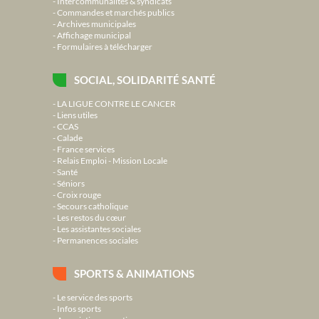
Intercommunalités & syndicats
Commandes et marchés publics
Archives municipales
Affichage municipal
Formulaires à télécharger
SOCIAL, SOLIDARITÉ SANTÉ
LA LIGUE CONTRE LE CANCER
Liens utiles
CCAS
Calade
France services
Relais Emploi - Mission Locale
Santé
Séniors
Croix rouge
Secours catholique
Les restos du cœur
Les assistantes sociales
Permanences sociales
SPORTS & ANIMATIONS
Le service des sports
Infos sports