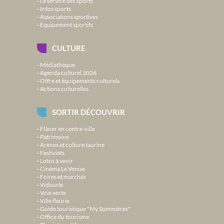
Le service des sports
Infos sports
Associations sportives
Équipement sportifs
CULTURE
Médiathèque
Agenda culturel 2026
Offre et équipements culturels
Actions culturelles
SORTIR DÉCOUVRIR
Flâner en centre-ville
Patrimoine
Arènes et culture taurine
Festivités
Lotos à venir
Cinéma Le Venise
Foires et marchés
Vidourle
Voie verte
Ville fleurie
Guide touristique "My Sommières"
Office du tourisme