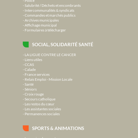
Police
Salubrité / Déchets et encombrants
Intercommunalités & syndicats
Commandes et marchés publics
Archives municipales
Affichage municipal
Formulaires à télécharger
SOCIAL, SOLIDARITÉ SANTÉ
LA LIGUE CONTRE LE CANCER
Liens utiles
CCAS
Calade
France services
Relais Emploi - Mission Locale
Santé
Séniors
Croix rouge
Secours catholique
Les restos du cœur
Les assistantes sociales
Permanences sociales
SPORTS & ANIMATIONS