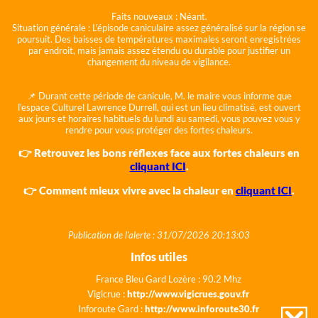
Faits nouveaux :
Néant.
Situation générale :
L'épisode caniculaire assez généralisé sur la région se
poursuit. Des baisses de températures maximales seront enregistrées
par endroit, mais jamais assez étendu ou durable pour justifier un
changement du niveau de vigilance.
📌 Durant cette période de canicule, M. le maire vous informe que
l'espace Culturel Lawrence Durrell, qui est un lieu climatisé, est ouvert
aux jours et horaires habituels du lundi au samedi, vous pouvez vous y
rendre pour vous protéger des fortes chaleurs.
👉 Retrouvez les bons réflexes face aux fortes chaleurs en
cliquant ICI
.
👉 Comment mieux vivre avec la chaleur en
cliquant ICI
.
Publication de l'alerte : 31/07/2026 20:13:03
Infos utiles
France Bleu Gard Lozère : 90.2 Mhz
Vigicrue :
http://www.vigicrues.gouv.fr
Inforoute Gard :
http://www.inforoute30.fr