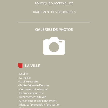
POLITIQUE D'ACCESSIBILITÉ
TRAITEMENT DE VOS DONNÉES
GALERIES DE PHOTOS
LA VILLE
La ville
La mairie
La ville recrute
Petites Villes de Demain
Commerce et artisanat
Enfance et jeunesse
Recensement citoyen
Urbanisme et Environnement
Risques / prévention / protection