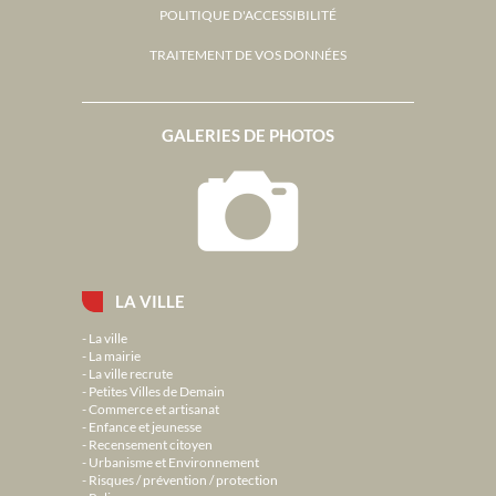
POLITIQUE D'ACCESSIBILITÉ
TRAITEMENT DE VOS DONNÉES
GALERIES DE PHOTOS
LA VILLE
La ville
La mairie
La ville recrute
Petites Villes de Demain
Commerce et artisanat
Enfance et jeunesse
Recensement citoyen
Urbanisme et Environnement
Risques / prévention / protection