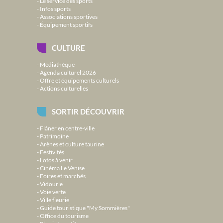
Le service des sports
Infos sports
Associations sportives
Équipement sportifs
CULTURE
Médiathèque
Agenda culturel 2026
Offre et équipements culturels
Actions culturelles
SORTIR DÉCOUVRIR
Flâner en centre-ville
Patrimoine
Arènes et culture taurine
Festivités
Lotos à venir
Cinéma Le Venise
Foires et marchés
Vidourle
Voie verte
Ville fleurie
Guide touristique "My Sommières"
Office du tourisme