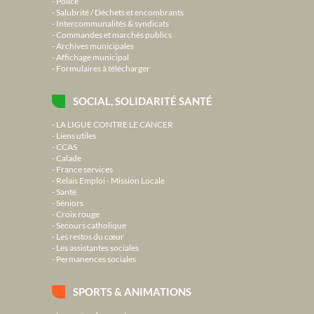
Police
Salubrité / Déchets et encombrants
Intercommunalités & syndicats
Commandes et marchés publics
Archives municipales
Affichage municipal
Formulaires à télécharger
SOCIAL, SOLIDARITÉ SANTÉ
LA LIGUE CONTRE LE CANCER
Liens utiles
CCAS
Calade
France services
Relais Emploi - Mission Locale
Santé
Séniors
Croix rouge
Secours catholique
Les restos du cœur
Les assistantes sociales
Permanences sociales
SPORTS & ANIMATIONS