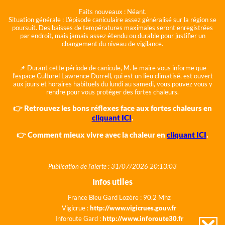
Faits nouveaux :
Néant.
Situation générale :
L'épisode caniculaire assez généralisé sur la région se
poursuit. Des baisses de températures maximales seront enregistrées
par endroit, mais jamais assez étendu ou durable pour justifier un
changement du niveau de vigilance.
📌 Durant cette période de canicule, M. le maire vous informe que
l'espace Culturel Lawrence Durrell, qui est un lieu climatisé, est ouvert
aux jours et horaires habituels du lundi au samedi, vous pouvez vous y
rendre pour vous protéger des fortes chaleurs.
👉 Retrouvez les bons réflexes face aux fortes chaleurs en
cliquant ICI
.
👉 Comment mieux vivre avec la chaleur en
cliquant ICI
.
Publication de l'alerte : 31/07/2026 20:13:03
Infos utiles
France Bleu Gard Lozère : 90.2 Mhz
Vigicrue :
http://www.vigicrues.gouv.fr
Inforoute Gard :
http://www.inforoute30.fr