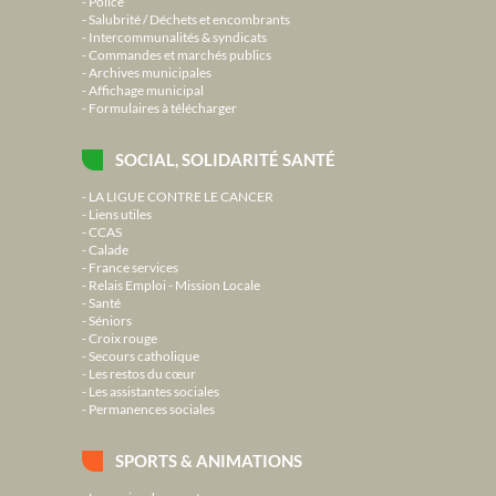
Police
Salubrité / Déchets et encombrants
Intercommunalités & syndicats
Commandes et marchés publics
Archives municipales
Affichage municipal
Formulaires à télécharger
SOCIAL, SOLIDARITÉ SANTÉ
LA LIGUE CONTRE LE CANCER
Liens utiles
CCAS
Calade
France services
Relais Emploi - Mission Locale
Santé
Séniors
Croix rouge
Secours catholique
Les restos du cœur
Les assistantes sociales
Permanences sociales
SPORTS & ANIMATIONS