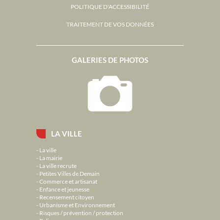
POLITIQUE D'ACCESSIBILITÉ
TRAITEMENT DE VOS DONNÉES
GALERIES DE PHOTOS
LA VILLE
La ville
La mairie
La ville recrute
Petites Villes de Demain
Commerce et artisanat
Enfance et jeunesse
Recensement citoyen
Urbanisme et Environnement
Risques / prévention / protection