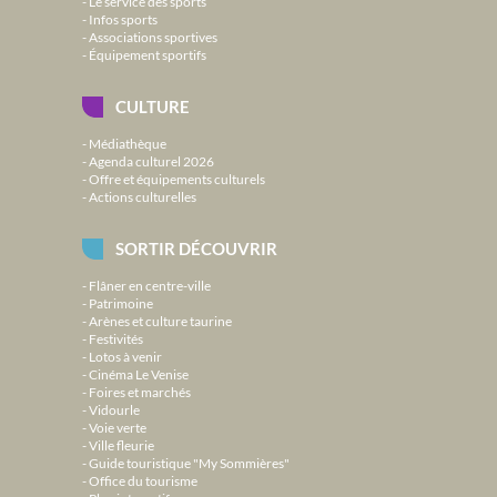
Le service des sports
Infos sports
Associations sportives
Équipement sportifs
CULTURE
Médiathèque
Agenda culturel 2026
Offre et équipements culturels
Actions culturelles
SORTIR DÉCOUVRIR
Flâner en centre-ville
Patrimoine
Arènes et culture taurine
Festivités
Lotos à venir
Cinéma Le Venise
Foires et marchés
Vidourle
Voie verte
Ville fleurie
Guide touristique "My Sommières"
Office du tourisme