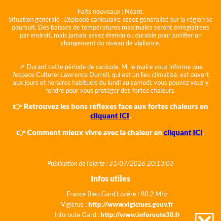
Faits nouveaux :
Néant.
Situation générale :
L'épisode caniculaire assez généralisé sur la région se
poursuit. Des baisses de températures maximales seront enregistrées
par endroit, mais jamais assez étendu ou durable pour justifier un
changement du niveau de vigilance.
📌 Durant cette période de canicule, M. le maire vous informe que
l'espace Culturel Lawrence Durrell, qui est un lieu climatisé, est ouvert
aux jours et horaires habituels du lundi au samedi, vous pouvez vous y
rendre pour vous protéger des fortes chaleurs.
👉 Retrouvez les bons réflexes face aux fortes chaleurs en
cliquant ICI
.
👉 Comment mieux vivre avec la chaleur en
cliquant ICI
.
Publication de l'alerte : 31/07/2026 20:13:03
Infos utiles
France Bleu Gard Lozère : 90.2 Mhz
Vigicrue :
http://www.vigicrues.gouv.fr
Inforoute Gard :
http://www.inforoute30.fr