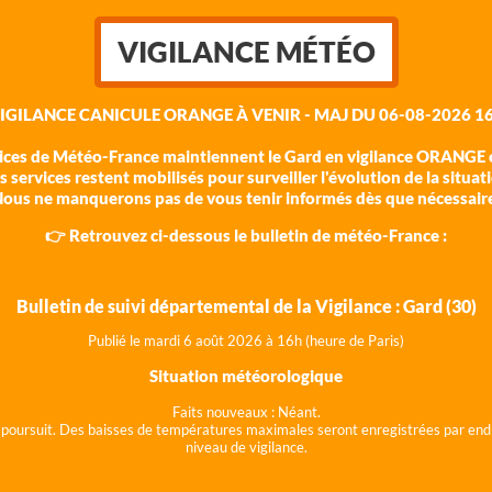
VIGILANCE MÉTÉO
VIGILANCE CANICULE ORANGE À VENIR - MAJ DU 06-08-2026 16
vices de Météo-France maintiennent le Gard en vigilance ORANGE c
 services restent mobilisés pour surveiller l'évolution de la situat
ous ne manquerons pas de vous tenir informés dès que nécessair
👉 Retrouvez ci-dessous le bulletin de météo-France :
Bulletin de suivi départemental de la Vigilance : Gard (30)
Publié le mardi 6 août 202
6 à 16h (heure de Paris)
Situation météorologique
Faits nouveaux :
Néant.
 se poursuit. Des baisses de températures maximales seront enregistrées par end
niveau de vigilance.