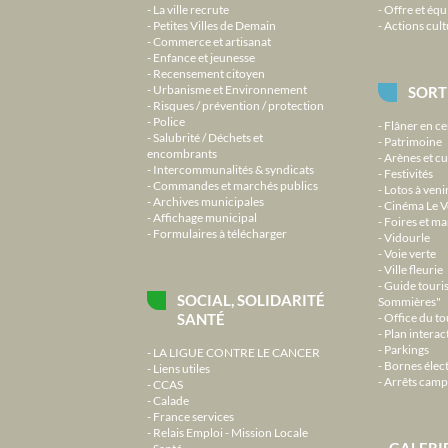
La ville recrute
Offre et équ
Petites Villes de Demain
Actions cult
Commerce et artisanat
Enfance et jeunesse
Recensement citoyen
Urbanisme et Environnement
SORT
Risques / prévention / protection
Police
Flâner en ce
Salubrité / Déchets et
Patrimoine
encombrants
Arènes et cu
Intercommunalités & syndicats
Festivités
Commandes et marchés publics
Lotos à veni
Archives municipales
Cinéma Le V
Affichage municipal
Foires et m
Formulaires à télécharger
Vidourle
Voie verte
Ville fleurie
Guide touri
SOCIAL, SOLIDARITÉ
Sommières"
SANTÉ
Office du t
Plan interact
Parkings
LA LIGUE CONTRE LE CANCER
Bornes élec
Liens utiles
Arrêts camp
CCAS
Calade
France services
Relais Emploi - Mission Locale
GALERI
Santé