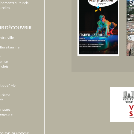
ipements culturels
urelles
IR DÉCOUVRIR
ntre-ville
lture taurine
r
enise
archés
stique "My
ourisme
if
triques
ing-cars
H
ES DE PHOTOS