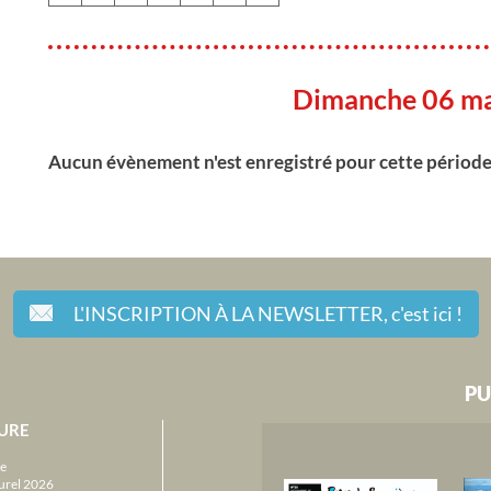
Dimanche 06 m
Aucun évènement n'est enregistré pour cette périod
L'INSCRIPTION À LA NEWSLETTER,
c'est ici !
PU
URE
e
urel 2026