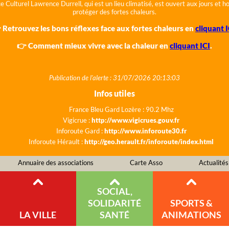
e Culturel Lawrence Durrell, qui est un lieu climatisé, est ouvert aux jours et 
protéger des fortes chaleurs.
 Retrouvez les bons réflexes face aux fortes chaleurs en
cliquant I
👉 Comment mieux vivre avec la chaleur en
cliquant ICI
.
Publication de l'alerte : 31/07/2026 20:13:03
Infos utiles
France Bleu Gard Lozère : 90.2 Mhz
Vigicrue :
http://www.vigicrues.gouv.fr
Inforoute Gard :
http://www.inforoute30.fr
Inforoute Hérault :
http://geo.herault.fr/inforoute/index.html
Annuaire des associations
Carte Asso
Actualités
SOCIAL,
SOLIDARITÉ
SPORTS &
LA VILLE
SANTÉ
ANIMATIONS