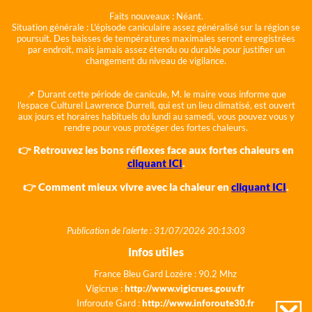
Faits nouveaux :
Néant.
Situation générale :
L'épisode caniculaire assez généralisé sur la région se
poursuit. Des baisses de températures maximales seront enregistrées
par endroit, mais jamais assez étendu ou durable pour justifier un
changement du niveau de vigilance.
📌 Durant cette période de canicule, M. le maire vous informe que
l'espace Culturel Lawrence Durrell, qui est un lieu climatisé, est ouvert
aux jours et horaires habituels du lundi au samedi, vous pouvez vous y
rendre pour vous protéger des fortes chaleurs.
👉 Retrouvez les bons réflexes face aux fortes chaleurs en
cliquant ICI
.
👉 Comment mieux vivre avec la chaleur en
cliquant ICI
.
Publication de l'alerte : 31/07/2026 20:13:03
Infos utiles
France Bleu Gard Lozère : 90.2 Mhz
Vigicrue :
http://www.vigicrues.gouv.fr
Inforoute Gard :
http://www.inforoute30.fr