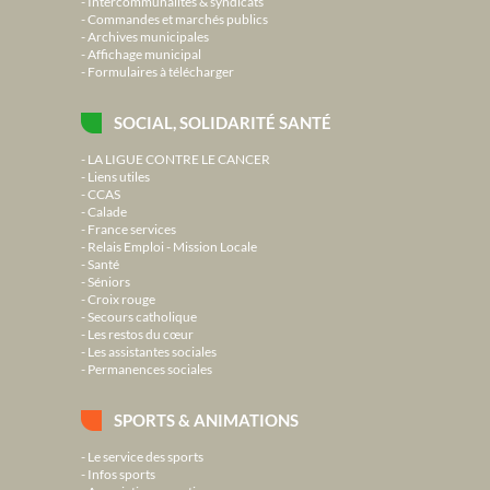
Intercommunalités & syndicats
Commandes et marchés publics
Archives municipales
Affichage municipal
Formulaires à télécharger
SOCIAL, SOLIDARITÉ SANTÉ
LA LIGUE CONTRE LE CANCER
Liens utiles
CCAS
Calade
France services
Relais Emploi - Mission Locale
Santé
Séniors
Croix rouge
Secours catholique
Les restos du cœur
Les assistantes sociales
Permanences sociales
SPORTS & ANIMATIONS
Le service des sports
Infos sports