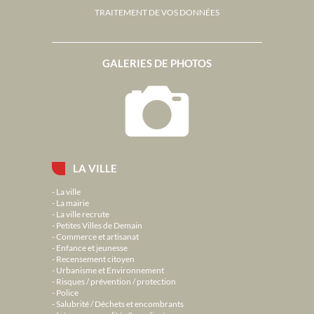
TRAITEMENT DE VOS DONNÉES
GALERIES DE PHOTOS
LA VILLE
La ville
La mairie
La ville recrute
Petites Villes de Demain
Commerce et artisanat
Enfance et jeunesse
Recensement citoyen
Urbanisme et Environnement
Risques / prévention / protection
Police
Salubrité / Déchets et encombrants