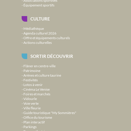
Associations sportives
Équipement sportifs
CULTURE
Médiathèque
Agenda culturel 2026
Offre et équipements culturels
Actions culturelles
SORTIR DÉCOUVRIR
Flâner en centre-ville
Patrimoine
Arènes et culture taurine
Festivités
Lotos à venir
Cinéma Le Venise
Foires et marchés
Vidourle
Voie verte
Ville fleurie
Guide touristique "My Sommières"
Office du tourisme
Plan interactif
Parkings