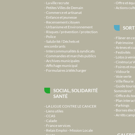
La ville recrute
Offre et équ
Petites Villes de Demain
Actions cult
Commerce et artisanat
Enfance et jeunesse
Recensement citoyen
Urbanisme et Environnement
SORT
Risques / prévention / protection
Police
Flâner en ce
Salubrité / Déchets et
Patrimoine
encombrants
Arènes et cu
Intercommunalités & syndicats
Festivités
Commandes et marchés publics
Lotos à veni
Archives municipales
Cinéma Le V
Affichage municipal
Foires et m
Formulaires à télécharger
Vidourle
Voie verte
Ville fleurie
Guide touri
SOCIAL, SOLIDARITÉ
Sommières"
SANTÉ
Office du t
Plan interact
Parkings
LA LIGUE CONTRE LE CANCER
Bornes élec
Liens utiles
Arrêts camp
CCAS
Calade
France services
Relais Emploi - Mission Locale
GALERI
Santé