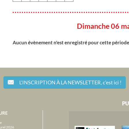
Dimanche 06 m
Aucun évènement n'est enregistré pour cette périod
L'INSCRIPTION À LA NEWSLETTER,
c'est ici !
PU
URE
e
urel 2026