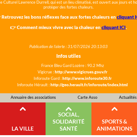
e Culturel Lawrence Durrell, qui est un lieu climatisé, est ouvert aux jours et 
protéger des fortes chaleurs.
 Retrouvez les bons réflexes face aux fortes chaleurs en
cliquant I
👉 Comment mieux vivre avec la chaleur en
cliquant ICI
.
Publication de l'alerte : 31/07/2026 20:13:03
Infos utiles
France Bleu Gard Lozère : 90.2 Mhz
Vigicrue :
http://www.vigicrues.gouv.fr
Inforoute Gard :
http://www.inforoute30.fr
Inforoute Hérault :
http://geo.herault.fr/inforoute/index.html
Annuaire des associations
Carte Asso
Actualités
SOCIAL,
SOLIDARITÉ
SPORTS &
LA VILLE
SANTÉ
ANIMATIONS