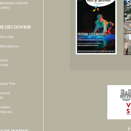
ipements culturels
urelles
IR DÉCOUVRIR
ntre-ville
lture taurine
r
enise
archés
stique "My
ourisme
if
triques
ing-cars
H
ES DE PHOTOS